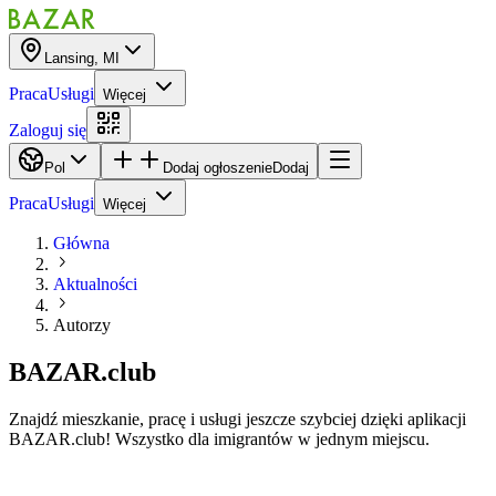
Lansing, MI
Praca
Usługi
Więcej
Zaloguj się
Pol
Dodaj ogłoszenie
Dodaj
Praca
Usługi
Więcej
Główna
Aktualności
Autorzy
BAZAR.club
Znajdź mieszkanie, pracę i usługi jeszcze szybciej dzięki aplikacji
BAZAR.club! Wszystko dla imigrantów w jednym miejscu.