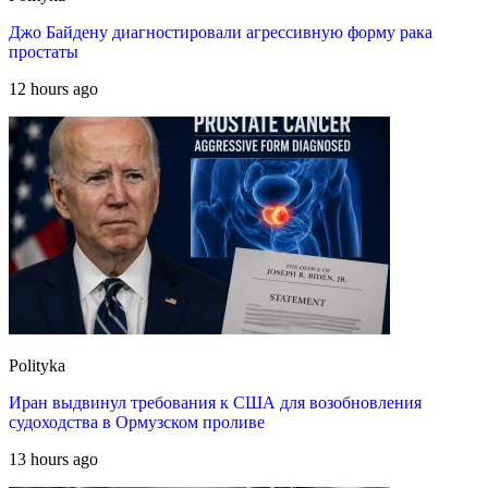
Джо Байдену диагностировали агрессивную форму рака
простаты
12 hours ago
Polityka
Иран выдвинул требования к США для возобновления
судоходства в Ормузском проливе
13 hours ago