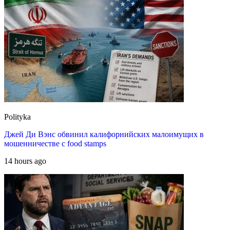
Polityka
Джей Ди Вэнс обвинил калифорнийских малоимущих в
мошенничестве с food stamps
14 hours ago