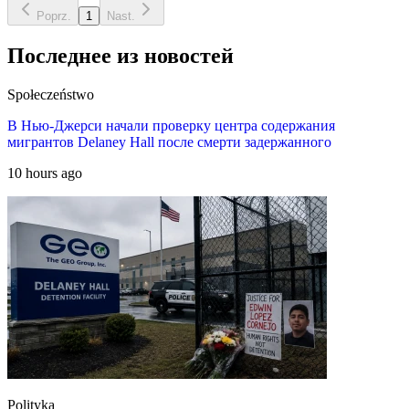
Poprz.
1
Nast.
Последнее из новостей
Społeczeństwo
В Нью-Джерси начали проверку центра содержания
мигрантов Delaney Hall после смерти задержанного
10 hours ago
Polityka