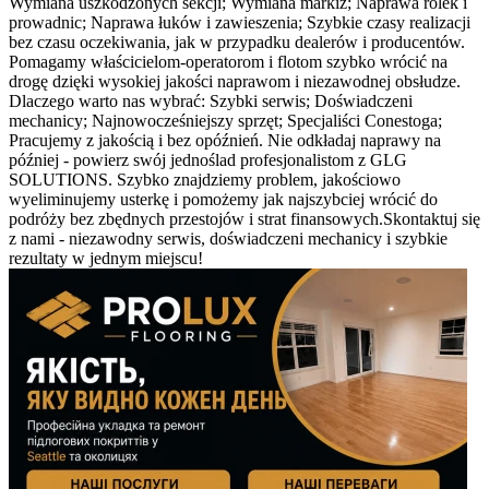
Wymiana uszkodzonych sekcji; Wymiana markiz; Naprawa rolek i
prowadnic; Naprawa łuków i zawieszenia; Szybkie czasy realizacji
bez czasu oczekiwania, jak w przypadku dealerów i producentów.
Pomagamy właścicielom-operatorom i flotom szybko wrócić na
drogę dzięki wysokiej jakości naprawom i niezawodnej obsłudze.
Dlaczego warto nas wybrać: Szybki serwis; Doświadczeni
mechanicy; Najnowocześniejszy sprzęt; Specjaliści Conestoga;
Pracujemy z jakością i bez opóźnień. Nie odkładaj naprawy na
później - powierz swój jednoślad profesjonalistom z GLG
SOLUTIONS. Szybko znajdziemy problem, jakościowo
wyeliminujemy usterkę i pomożemy jak najszybciej wrócić do
podróży bez zbędnych przestojów i strat finansowych.Skontaktuj się
z nami - niezawodny serwis, doświadczeni mechanicy i szybkie
rezultaty w jednym miejscu!