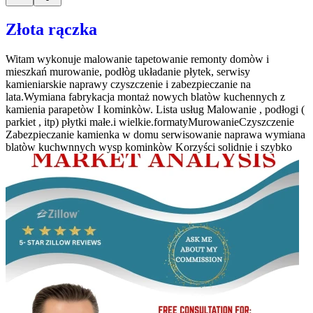
Złota rączka
Witam wykonuje malowanie tapetowanie remonty domòw i
mieszkań murowanie, podłòg układanie płytek, serwisy
kamieniarskie naprawy czyszczenie i zabezpieczanie na
lata.Wymiana fabrykacja montaż nowych blatòw kuchennych z
kamienia parapetòw I kominkòw. Lista usług Malowanie , podłogi (
parkiet , itp) płytki małe.i wielkie.formatyMurowanieCzyszczenie
Zabezpieczanie kamienka w domu serwisowanie naprawa wymiana
blatòw kuchwnnych wysp kominkòw Korzyści solidnie i szybko