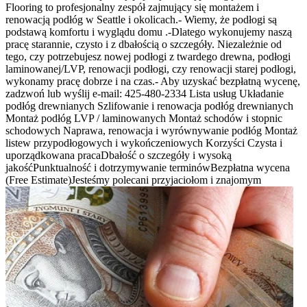
Flooring to profesjonalny zespół zajmujący się montażem i
renowacją podłóg w Seattle i okolicach.- Wiemy, że podłogi są
podstawą komfortu i wyglądu domu .-Dlatego wykonujemy naszą
pracę starannie, czysto i z dbałością o szczegóły. Niezależnie od
tego, czy potrzebujesz nowej podłogi z twardego drewna, podłogi
laminowanej/LVP, renowacji podłogi, czy renowacji starej podłogi,
wykonamy pracę dobrze i na czas.- Aby uzyskać bezpłatną wycenę,
zadzwoń lub wyślij e-mail: 425-480-2334 Lista usług Układanie
podłóg drewnianych Szlifowanie i renowacja podłóg drewnianych
Montaż podłóg LVP / laminowanych Montaż schodów i stopnic
schodowych Naprawa, renowacja i wyrównywanie podłóg Montaż
listew przypodłogowych i wykończeniowych Korzyści Czysta i
uporządkowana pracaDbałość o szczegóły i wysoką
jakośćPunktualność i dotrzymywanie terminówBezpłatna wycena
(Free Estimate)Jesteśmy polecani przyjaciołom i znajomym