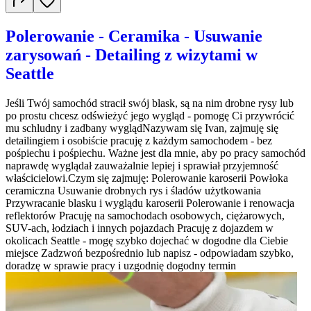
Polerowanie - Ceramika - Usuwanie
zarysowań - Detailing z wizytami w
Seattle
Jeśli Twój samochód stracił swój blask, są na nim drobne rysy lub
po prostu chcesz odświeżyć jego wygląd - pomogę Ci przywrócić
mu schludny i zadbany wyglądNazywam się Ivan, zajmuję się
detailingiem i osobiście pracuję z każdym samochodem - bez
pośpiechu i pośpiechu. Ważne jest dla mnie, aby po pracy samochód
naprawdę wyglądał zauważalnie lepiej i sprawiał przyjemność
właścicielowi.Czym się zajmuję: Polerowanie karoserii Powłoka
ceramiczna Usuwanie drobnych rys i śladów użytkowania
Przywracanie blasku i wyglądu karoserii Polerowanie i renowacja
reflektorów Pracuję na samochodach osobowych, ciężarowych,
SUV-ach, łodziach i innych pojazdach Pracuję z dojazdem w
okolicach Seattle - mogę szybko dojechać w dogodne dla Ciebie
miejsce Zadzwoń bezpośrednio lub napisz - odpowiadam szybko,
doradzę w sprawie pracy i uzgodnię dogodny termin