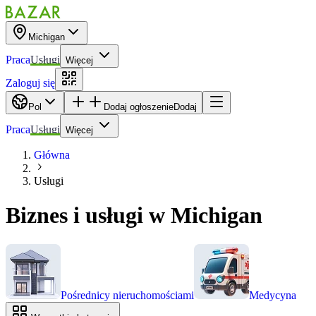
Michigan
Praca
Usługi
Więcej
Zaloguj się
Pol
Dodaj ogłoszenie
Dodaj
Praca
Usługi
Więcej
Główna
Usługi
Biznes i usługi
w
Michigan
Pośrednicy nieruchomościami
Medycyna