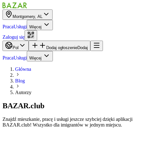
Montgomery, AL
Praca
Usługi
Więcej
Zaloguj się
Pol
Dodaj ogłoszenie
Dodaj
Praca
Usługi
Więcej
Główna
Blog
Autorzy
BAZAR.club
Znajdź mieszkanie, pracę i usługi jeszcze szybciej dzięki aplikacji
BAZAR.club! Wszystko dla imigrantów w jednym miejscu.