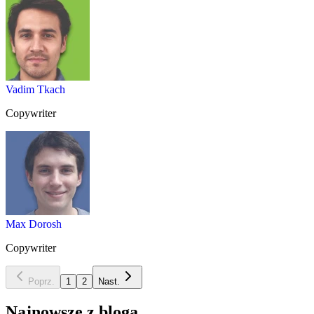
Vadim Tkach
Copywriter
Max Dorosh
Copywriter
Poprz.
1
2
Nast.
Najnowsze z bloga