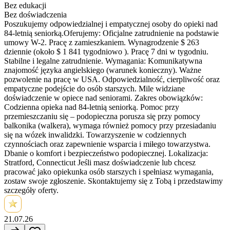
Bez edukacji
Bez doświadczenia
Poszukujemy odpowiedzialnej i empatycznej osoby do opieki nad
84-letnią seniorką.Oferujemy: Oficjalne zatrudnienie na podstawie
umowy W-2. Pracę z zamieszkaniem. Wynagrodzenie $ 263
dziennie (około $ 1 841 tygodniowo ). Pracę 7 dni w tygodniu.
Stabilne i legalne zatrudnienie. Wymagania: Komunikatywna
znajomość języka angielskiego (warunek konieczny). Ważne
pozwolenie na pracę w USA. Odpowiedzialność, cierpliwość oraz
empatyczne podejście do osób starszych. Mile widziane
doświadczenie w opiece nad seniorami. Zakres obowiązków:
Codzienna opieka nad 84-letnią seniorką. Pomoc przy
przemieszczaniu się – podopieczna porusza się przy pomocy
balkonika (walkera), wymaga również pomocy przy przesiadaniu
się na wózek inwalidzki. Towarzyszenie w codziennych
czynnościach oraz zapewnienie wsparcia i miłego towarzystwa.
Dbanie o komfort i bezpieczeństwo podopiecznej. Lokalizacja:
Stratford, Connecticut Jeśli masz doświadczenie lub chcesz
pracować jako opiekunka osób starszych i spełniasz wymagania,
zostaw swoje zgłoszenie. Skontaktujemy się z Tobą i przedstawimy
szczegóły oferty.
21.07.26