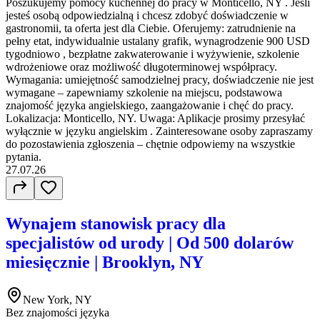
Poszukujemy pomocy kuchennej do pracy w Monticello, NY . Jeśli
jesteś osobą odpowiedzialną i chcesz zdobyć doświadczenie w
gastronomii, ta oferta jest dla Ciebie. Oferujemy: zatrudnienie na
pełny etat, indywidualnie ustalany grafik, wynagrodzenie 900 USD
tygodniowo , bezpłatne zakwaterowanie i wyżywienie, szkolenie
wdrożeniowe oraz możliwość długoterminowej współpracy.
Wymagania: umiejętność samodzielnej pracy, doświadczenie nie jest
wymagane – zapewniamy szkolenie na miejscu, podstawowa
znajomość języka angielskiego, zaangażowanie i chęć do pracy.
Lokalizacja: Monticello, NY. Uwaga: Aplikacje prosimy przesyłać
wyłącznie w języku angielskim . Zainteresowane osoby zapraszamy
do pozostawienia zgłoszenia – chętnie odpowiemy na wszystkie
pytania.
27.07.26
Wynajem stanowisk pracy dla
specjalistów od urody | Od 500 dolarów
miesięcznie | Brooklyn, NY
New York, NY
Bez znajomości języka