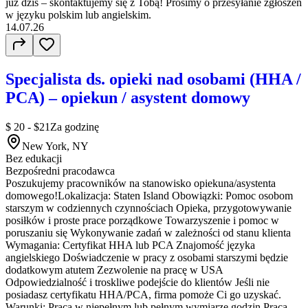
już dziś – skontaktujemy się z Tobą! Prosimy o przesyłanie zgłoszeń
w języku polskim lub angielskim.
14.07.26
Specjalista ds. opieki nad osobami (HHA /
PCA) – opiekun / asystent domowy
$ 20 - $21
Za godzinę
New York, NY
Bez edukacji
Bezpośredni pracodawca
Poszukujemy pracowników na stanowisko opiekuna/asystenta
domowego!Lokalizacja: Staten Island Obowiązki: Pomoc osobom
starszym w codziennych czynnościach Opieka, przygotowywanie
posiłków i proste prace porządkowe Towarzyszenie i pomoc w
poruszaniu się Wykonywanie zadań w zależności od stanu klienta
Wymagania: Certyfikat HHA lub PCA Znajomość języka
angielskiego Doświadczenie w pracy z osobami starszymi będzie
dodatkowym atutem Zezwolenie na pracę w USA
Odpowiedzialność i troskliwe podejście do klientów Jeśli nie
posiadasz certyfikatu HHA/PCA, firma pomoże Ci go uzyskać.
Warunki: Praca w niepełnym lub pełnym wymiarze godzin Praca