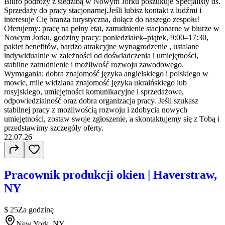
Biuro podróży z siedzibą w Nowym Jorku poszukuje Specjalisty ds.
Sprzedaży do pracy stacjonarnej.Jeśli lubisz kontakt z ludźmi i
interesuje Cię branża turystyczna, dołącz do naszego zespołu!
Oferujemy: pracę na pełny etat, zatrudnienie stacjonarne w biurze w
Nowym Jorku, godziny pracy: poniedziałek–piątek, 9:00–17:30,
pakiet benefitów, bardzo atrakcyjne wynagrodzenie , ustalane
indywidualnie w zależności od doświadczenia i umiejętności,
stabilne zatrudnienie i możliwość rozwoju zawodowego.
Wymagania: dobra znajomość języka angielskiego i polskiego w
mowie, mile widziana znajomość języka ukraińskiego lub
rosyjskiego, umiejętności komunikacyjne i sprzedażowe,
odpowiedzialność oraz dobra organizacja pracy. Jeśli szukasz
stabilnej pracy z możliwością rozwoju i zdobycia nowych
umiejętności, zostaw swoje zgłoszenie, a skontaktujemy się z Tobą i
przedstawimy szczegóły oferty.
22.07.26
Pracownik produkcji okien | Haverstraw,
NY
$ 25
Za godzinę
New York, NY