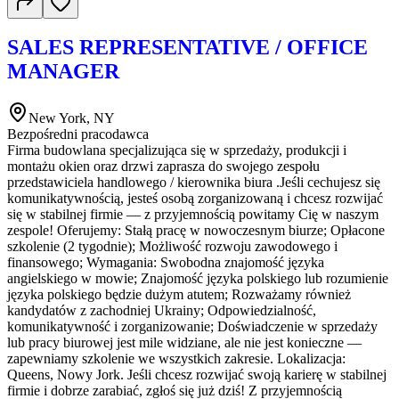
SALES REPRESENTATIVE / OFFICE
MANAGER
New York, NY
Bezpośredni pracodawca
Firma budowlana specjalizująca się w sprzedaży, produkcji i
montażu okien oraz drzwi zaprasza do swojego zespołu
przedstawiciela handlowego / kierownika biura .Jeśli cechujesz się
komunikatywnością, jesteś osobą zorganizowaną i chcesz rozwijać
się w stabilnej firmie — z przyjemnością powitamy Cię w naszym
zespole! Oferujemy: Stałą pracę w nowoczesnym biurze; Opłacone
szkolenie (2 tygodnie); Możliwość rozwoju zawodowego i
finansowego; Wymagania: Swobodna znajomość języka
angielskiego w mowie; Znajomość języka polskiego lub rozumienie
języka polskiego będzie dużym atutem; Rozważamy również
kandydatów z zachodniej Ukrainy; Odpowiedzialność,
komunikatywność i zorganizowanie; Doświadczenie w sprzedaży
lub pracy biurowej jest mile widziane, ale nie jest konieczne —
zapewniamy szkolenie we wszystkich zakresie. Lokalizacja:
Queens, Nowy Jork. Jeśli chcesz rozwijać swoją karierę w stabilnej
firmie i dobrze zarabiać, zgłoś się już dziś! Z przyjemnością