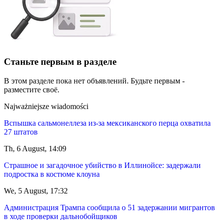
Станьте первым в разделе
В этом разделе пока нет объявлений. Будьте первым -
разместите своё.
Najważniejsze wiadomości
Вспышка сальмонеллеза из-за мексиканского перца охватила
27 штатов
Th, 6 August, 14:09
Страшное и загадочное убийство в Иллинойсе: задержали
подростка в костюме клоуна
We, 5 August, 17:32
Администрация Трампа сообщила о 51 задержании мигрантов
в ходе проверки дальнобойщиков