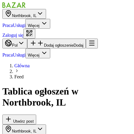
Northbrook, IL
Praca
Usługi
Więcej
Zaloguj się
Pol
Dodaj ogłoszenie
Dodaj
Praca
Usługi
Więcej
Główna
Feed
Tablica ogłoszeń
w
Northbrook, IL
Utwórz post
Northbrook, IL