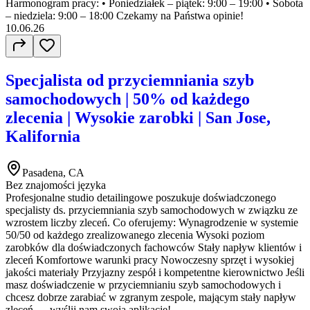
Harmonogram pracy: • Poniedziałek – piątek: 9:00 – 19:00 • Sobota
– niedziela: 9:00 – 18:00 Czekamy na Państwa opinie!
10.06.26
Specjalista od przyciemniania szyb
samochodowych | 50% od każdego
zlecenia | Wysokie zarobki | San Jose,
Kalifornia
Pasadena, CA
Bez znajomości języka
Profesjonalne studio detailingowe poszukuje doświadczonego
specjalisty ds. przyciemniania szyb samochodowych w związku ze
wzrostem liczby zleceń. Co oferujemy: Wynagrodzenie w systemie
50/50 od każdego zrealizowanego zlecenia Wysoki poziom
zarobków dla doświadczonych fachowców Stały napływ klientów i
zleceń Komfortowe warunki pracy Nowoczesny sprzęt i wysokiej
jakości materiały Przyjazny zespół i kompetentne kierownictwo Jeśli
masz doświadczenie w przyciemnianiu szyb samochodowych i
chcesz dobrze zarabiać w zgranym zespole, mającym stały napływ
zleceń — wyślij nam swoją aplikację!