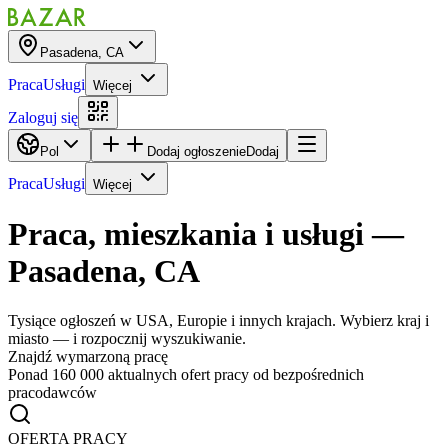
Pasadena, CA
Praca
Usługi
Więcej
Zaloguj się
Pol
Dodaj ogłoszenie
Dodaj
Praca
Usługi
Więcej
Praca, mieszkania i usługi
—
Pasadena, CA
Tysiące ogłoszeń w USA, Europie i innych krajach. Wybierz kraj i
miasto — i rozpocznij wyszukiwanie.
Znajdź wymarzoną pracę
Ponad 160 000 aktualnych ofert pracy od bezpośrednich
pracodawców
OFERTA PRACY