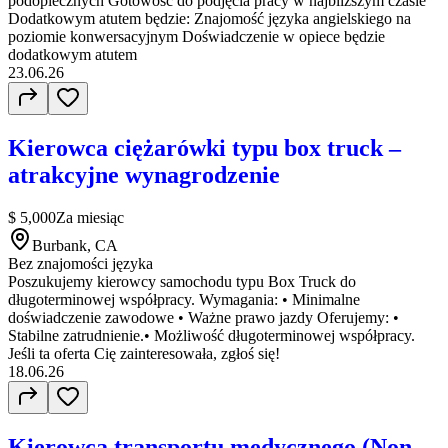
podopiecznych Gotowość do podjęcia pracy w najbliższym czasie
Dodatkowym atutem będzie: Znajomość języka angielskiego na
poziomie konwersacyjnym Doświadczenie w opiece będzie
dodatkowym atutem
23.06.26
Kierowca ciężarówki typu box truck –
atrakcyjne wynagrodzenie
$ 5,000
Za miesiąc
Burbank, CA
Bez znajomości języka
Poszukujemy kierowcy samochodu typu Box Truck do
długoterminowej współpracy. Wymagania: • Minimalne
doświadczenie zawodowe • Ważne prawo jazdy Oferujemy: •
Stabilne zatrudnienie.• Możliwość długoterminowej współpracy.
Jeśli ta oferta Cię zainteresowała, zgłoś się!
18.06.26
Kierowca transportu medycznego (Non-