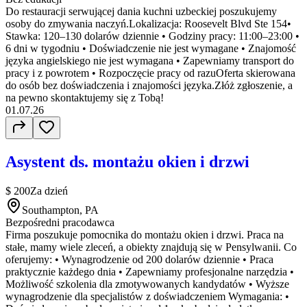
Do restauracji serwującej dania kuchni uzbeckiej poszukujemy
osoby do zmywania naczyń.Lokalizacja: Roosevelt Blvd Ste 154•
Stawka: 120–130 dolarów dziennie • Godziny pracy: 11:00–23:00 •
6 dni w tygodniu • Doświadczenie nie jest wymagane • Znajomość
języka angielskiego nie jest wymagana • Zapewniamy transport do
pracy i z powrotem • Rozpoczęcie pracy od razuOferta skierowana
do osób bez doświadczenia i znajomości języka.Złóż zgłoszenie, a
na pewno skontaktujemy się z Tobą!
01.07.26
Asystent ds. montażu okien i drzwi
$ 200
Za dzień
Southampton, PA
Bezpośredni pracodawca
Firma poszukuje pomocnika do montażu okien i drzwi. Praca na
stałe, mamy wiele zleceń, a obiekty znajdują się w Pensylwanii. Co
oferujemy: • Wynagrodzenie od 200 dolarów dziennie • Praca
praktycznie każdego dnia • Zapewniamy profesjonalne narzędzia •
Możliwość szkolenia dla zmotywowanych kandydatów • Wyższe
wynagrodzenie dla specjalistów z doświadczeniem Wymagania: •