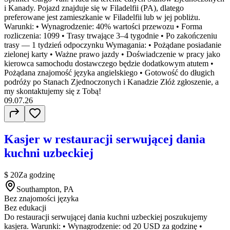
i Kanady. Pojazd znajduje się w Filadelfii (PA), dlatego
preferowane jest zamieszkanie w Filadelfii lub w jej pobliżu.
Warunki: • Wynagrodzenie: 40% wartości przewozu • Forma
rozliczenia: 1099 • Trasy trwające 3–4 tygodnie • Po zakończeniu
trasy — 1 tydzień odpoczynku Wymagania: • Pożądane posiadanie
zielonej karty • Ważne prawo jazdy • Doświadczenie w pracy jako
kierowca samochodu dostawczego będzie dodatkowym atutem •
Pożądana znajomość języka angielskiego • Gotowość do długich
podróży po Stanach Zjednoczonych i Kanadzie Złóż zgłoszenie, a
my skontaktujemy się z Tobą!
09.07.26
Kasjer w restauracji serwującej dania
kuchni uzbeckiej
$ 20
Za godzinę
Southampton, PA
Bez znajomości języka
Bez edukacji
Do restauracji serwującej dania kuchni uzbeckiej poszukujemy
kasjera. Warunki: • Wynagrodzenie: od 20 USD za godzinę •