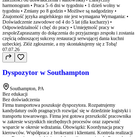
harmonogram • Praca 5–6 dni w tygodniu • 1 dzień wolny w
tygodniu • Zmiany po 8 godzin • Możliwe są nadgodziny •
Znajomość języka angielskiego nie jest wymagana Wymagania: •
Doświadczenie zawodowe od 4 do 5 lat (dla kucharzy) •
Odpowiedzialność i chęć do pracy • Umiejętność pracy w
zespoleZapraszamy do dołączenia do przyjaznego zespołu i zostania
częścią odnoszącej sukcesy restauracji serwującej dania kuchni
uzbeckiej. Złóż zgłoszenie, a my skontaktujemy się z Tobą!
07.07.26
Dyspozytor w Southampton
Southampton, PA
Bez edukacji
Bez doświadczenia
Firma transportowa poszukuje dyspozytora. Rozpatrujemy
kandydatury osób pragnących rozwijać się w dziedzinie logistyki i
transportu towarowego. Firma jest gotowa przeszkolić pracownika
w zakresie wszystkich niezbędnych procesów oraz zapewnić
wsparcie w okresie wdrażania. Obowiązki: Koordynacja pracy
kierowców. Współpraca z brokerami i klientami. Kontrola realizacji