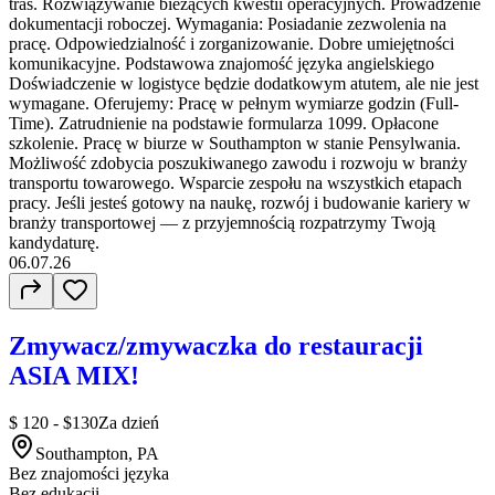
tras. Rozwiązywanie bieżących kwestii operacyjnych. Prowadzenie
dokumentacji roboczej. Wymagania: Posiadanie zezwolenia na
pracę. Odpowiedzialność i zorganizowanie. Dobre umiejętności
komunikacyjne. Podstawowa znajomość języka angielskiego
Doświadczenie w logistyce będzie dodatkowym atutem, ale nie jest
wymagane. Oferujemy: Pracę w pełnym wymiarze godzin (Full-
Time). Zatrudnienie na podstawie formularza 1099. Opłacone
szkolenie. Pracę w biurze w Southampton w stanie Pensylwania.
Możliwość zdobycia poszukiwanego zawodu i rozwoju w branży
transportu towarowego. Wsparcie zespołu na wszystkich etapach
pracy. Jeśli jesteś gotowy na naukę, rozwój i budowanie kariery w
branży transportowej — z przyjemnością rozpatrzymy Twoją
kandydaturę.
06.07.26
Zmywacz/zmywaczka do restauracji
ASIA MIX!
$ 120 - $130
Za dzień
Southampton, PA
Bez znajomości języka
Bez edukacji