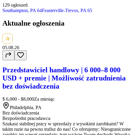
129 ogłoszeń
Southampton, PA
64
Feasterville-Trevos, PA
65
Aktualne ogłoszenia
05.08.26
Przedstawiciel handlowy | 6 000–8 000
USD + premie | Możliwość zatrudnienia
bez doświadczenia
$ 6,000 - $8,000
Za miesiąc
Philadelphia, PA
Bez doświadczenia
Bezpośredni pracodawca
Szukasz stabilnej pracy w sprzedaży z wysokimi zarobkami? W
takim razie na pewno trafisz do nas! Co oferujemy: Nieograniczone
zarobki: im więcej sprzedaży, tym wyższe Twoje dochody Wysoka