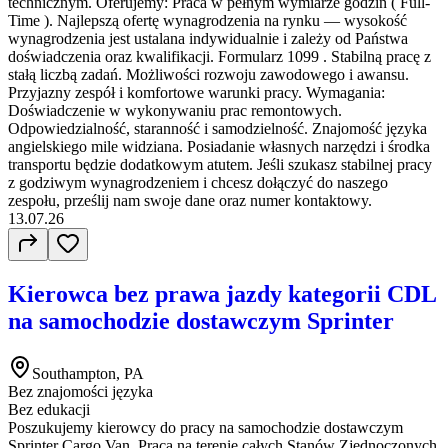
technicznym. Oferujemy: Praca w pełnym wymiarze godzin ( Full-
Time ). Najlepszą ofertę wynagrodzenia na rynku — wysokość
wynagrodzenia jest ustalana indywidualnie i zależy od Państwa
doświadczenia oraz kwalifikacji. Formularz 1099 . Stabilną pracę z
stałą liczbą zadań. Możliwości rozwoju zawodowego i awansu.
Przyjazny zespół i komfortowe warunki pracy. Wymagania:
Doświadczenie w wykonywaniu prac remontowych.
Odpowiedzialność, staranność i samodzielność. Znajomość języka
angielskiego mile widziana. Posiadanie własnych narzędzi i środka
transportu będzie dodatkowym atutem. Jeśli szukasz stabilnej pracy
z godziwym wynagrodzeniem i chcesz dołączyć do naszego
zespołu, prześlij nam swoje dane oraz numer kontaktowy.
13.07.26
Kierowca bez prawa jazdy kategorii CDL
na samochodzie dostawczym Sprinter
Southampton, PA
Bez znajomości języka
Bez edukacji
Poszukujemy kierowcy do pracy na samochodzie dostawczym
Sprinter Cargo Van. Praca na terenie całych Stanów Zjednoczonych