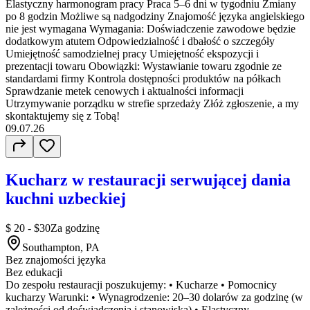
Elastyczny harmonogram pracy Praca 5–6 dni w tygodniu Zmiany
po 8 godzin Możliwe są nadgodziny Znajomość języka angielskiego
nie jest wymagana Wymagania: Doświadczenie zawodowe będzie
dodatkowym atutem Odpowiedzialność i dbałość o szczegóły
Umiejętność samodzielnej pracy Umiejętność ekspozycji i
prezentacji towaru Obowiązki: Wystawianie towaru zgodnie ze
standardami firmy Kontrola dostępności produktów na półkach
Sprawdzanie metek cenowych i aktualności informacji
Utrzymywanie porządku w strefie sprzedaży Złóż zgłoszenie, a my
skontaktujemy się z Tobą!
09.07.26
Kucharz w restauracji serwującej dania
kuchni uzbeckiej
$ 20 - $30
Za godzinę
Southampton, PA
Bez znajomości języka
Bez edukacji
Do zespołu restauracji poszukujemy: • Kucharze • Pomocnicy
kucharzy Warunki: • Wynagrodzenie: 20–30 dolarów za godzinę (w
zależności od doświadczenia i stanowiska) • Elastyczny