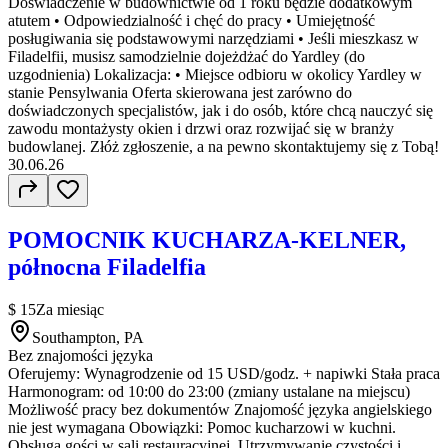
Doświadczenie w budownictwie od 1 roku będzie dodatkowym
atutem • Odpowiedzialność i chęć do pracy • Umiejętność
posługiwania się podstawowymi narzędziami • Jeśli mieszkasz w
Filadelfii, musisz samodzielnie dojeżdżać do Yardley (do
uzgodnienia) Lokalizacja: • Miejsce odbioru w okolicy Yardley w
stanie Pensylwania Oferta skierowana jest zarówno do
doświadczonych specjalistów, jak i do osób, które chcą nauczyć się
zawodu montażysty okien i drzwi oraz rozwijać się w branży
budowlanej. Złóż zgłoszenie, a na pewno skontaktujemy się z Tobą!
30.06.26
POMOCNIK KUCHARZA-KELNER,
północna Filadelfia
$ 15
Za miesiąc
Southampton, PA
Bez znajomości języka
Oferujemy: Wynagrodzenie od 15 USD/godz. + napiwki Stała praca
Harmonogram: od 10:00 do 23:00 (zmiany ustalane na miejscu)
Możliwość pracy bez dokumentów Znajomość języka angielskiego
nie jest wymagana Obowiązki: Pomoc kucharzowi w kuchni.
Obsługa gości w sali restauracyjnej. Utrzymywanie czystości i