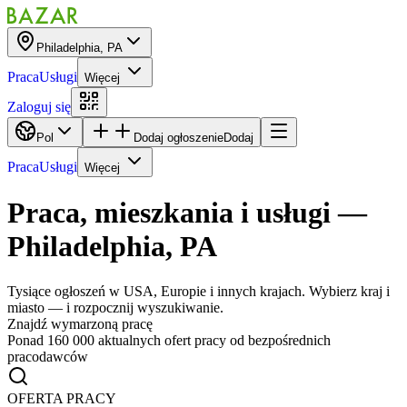
Philadelphia, PA
Praca
Usługi
Więcej
Zaloguj się
Pol
Dodaj ogłoszenie
Dodaj
Praca
Usługi
Więcej
Praca, mieszkania i usługi
—
Philadelphia, PA
Tysiące ogłoszeń w USA, Europie i innych krajach. Wybierz kraj i
miasto — i rozpocznij wyszukiwanie.
Znajdź wymarzoną pracę
Ponad 160 000 aktualnych ofert pracy od bezpośrednich
pracodawców
OFERTA PRACY