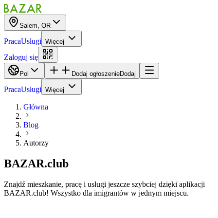
Salem, OR
Praca
Usługi
Więcej
Zaloguj się
Pol
Dodaj ogłoszenie
Dodaj
Praca
Usługi
Więcej
Główna
Blog
Autorzy
BAZAR.club
Znajdź mieszkanie, pracę i usługi jeszcze szybciej dzięki aplikacji
BAZAR.club! Wszystko dla imigrantów w jednym miejscu.