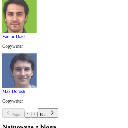
Vadim Tkach
Copywriter
Max Dorosh
Copywriter
Poprz.
1
2
Nast.
Najnowsze z bloga