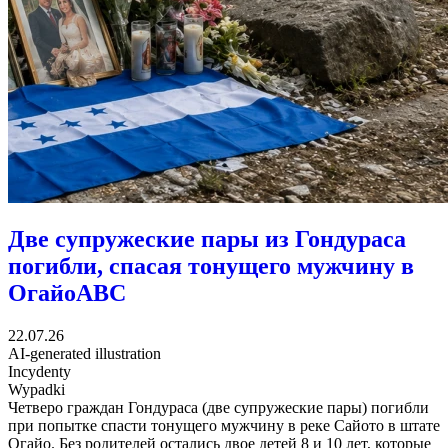
Две супружеские пары из Гондураса
погибли, спасая тонущего мужчину в
Огайо
ABC
22.07.26
AI-generated illustration
Incydenty
Wypadki
Четверо граждан Гондураса (две супружеские пары) погибли
при попытке спасти тонущего мужчину в реке Сайото в штате
Огайо. Без родителей остались двое детей 8 и 10 лет, которые