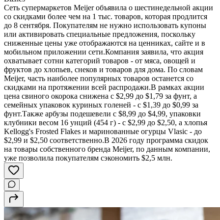
Сеть супермаркетов Meijer объявила о шестинедельной акции
со скидками более чем на 1 тыс. товаров, которая продлится
до 8 сентября. Покупателям не нужно использовать купоны
или активировать специальные предложения, поскольку
сниженные цены уже отображаются на ценниках, сайте и в
мобильном приложении сети.Компания заявила, что акция
охватывает сотни категорий товаров - от мяса, овощей и
фруктов до хлопьев, снеков и товаров для дома. По словам
Meijer, часть наиболее популярных товаров останется со
скидками на протяжении всей распродажи.В рамках акции
цена свиного окорока снижена с $2,99 до $1,79 за фунт, а
семейных упаковок куриных голеней - с $1,39 до $0,99 за
фунт.Также арбузы подешевели с $8,99 до $4,99, упаковки
клубники весом 16 унций (454 г) - с $2,99 до $2,50, а хлопья
Kellogg's Frosted Flakes и маринованные огурцы Vlasic - до
$2,99 и $2,50 соответственно.В 2026 году программа скидок
на товары собственного бренда Meijer, по данным компании,
уже позволила покупателям сэкономить $2,5 млн.