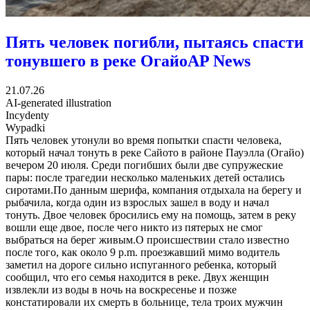
Пять человек погибли, пытаясь спасти
тонувшего в реке Огайо
AP News
21.07.26
AI-generated illustration
Incydenty
Wypadki
Пять человек утонули во время попытки спасти человека,
который начал тонуть в реке Сайото в районе Пауэлла (Огайо)
вечером 20 июля. Среди погибших были две супружеские
пары: после трагедии несколько маленьких детей остались
сиротами.По данным шерифа, компания отдыхала на берегу и
рыбачила, когда один из взрослых зашел в воду и начал
тонуть. Двое человек бросились ему на помощь, затем в реку
вошли еще двое, после чего никто из пятерых не смог
выбраться на берег живым.О происшествии стало известно
после того, как около 9 p.m. проезжавший мимо водитель
заметил на дороге сильно испуганного ребенка, который
сообщил, что его семья находится в реке. Двух женщин
извлекли из воды в ночь на воскресенье и позже
констатировали их смерть в больнице, тела троих мужчин