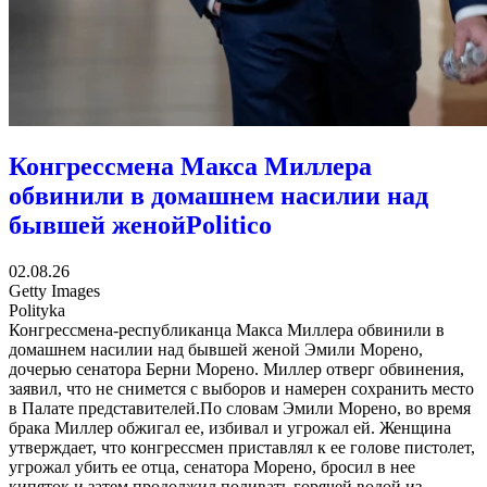
Конгрессмена Макса Миллера
обвинили в домашнем насилии над
бывшей женой
Politico
02.08.26
Getty Images
Polityka
Конгрессмена-республиканца Макса Миллера обвинили в
домашнем насилии над бывшей женой Эмили Морено,
дочерью сенатора Берни Морено. Миллер отверг обвинения,
заявил, что не снимется с выборов и намерен сохранить место
в Палате представителей.По словам Эмили Морено, во время
брака Миллер обжигал ее, избивал и угрожал ей. Женщина
утверждает, что конгрессмен приставлял к ее голове пистолет,
угрожал убить ее отца, сенатора Морено, бросил в нее
кипяток и затем продолжил поливать горячей водой из