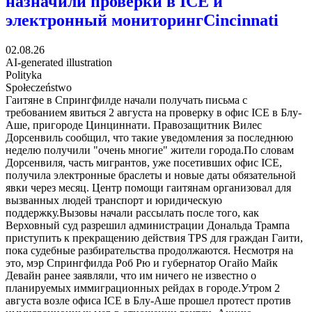
назначили проверки в ICE и
электронный мониторинг
Cincinnati
02.08.26
AI-generated illustration
Polityka
Społeczeństwo
Гаитяне в Спрингфилде начали получать письма с
требованием явиться 2 августа на проверку в офис ICE в Блу-
Аше, пригороде Цинциннати. Правозащитник Вилес
Дорсенвиль сообщил, что такие уведомления за последнюю
неделю получили "очень многие" жители города.По словам
Дорсенвиля, часть мигрантов, уже посетивших офис ICE,
получила электронные браслеты и новые даты обязательной
явки через месяц. Центр помощи гаитянам организовал для
вызванных людей транспорт и юридическую
поддержку.Вызовы начали рассылать после того, как
Верховный суд разрешил администрации Дональда Трампа
приступить к прекращению действия TPS для граждан Гаити,
пока судебные разбирательства продолжаются. Несмотря на
это, мэр Спрингфилда Роб Рю и губернатор Огайо Майк
Девайн ранее заявляли, что им ничего не известно о
планируемых иммиграционных рейдах в городе.Утром 2
августа возле офиса ICE в Блу-Аше прошел протест против