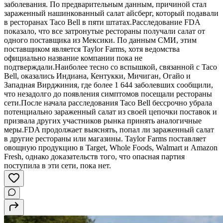
заболевания. По предварительным данным, причиной стал
зараженный нашинкованный салат айсберг, который подавали
в ресторанах Taco Bell в пяти штатах.Расследование FDA
показало, что все затронутые рестораны получали салат от
одного поставщика из Мексики. По данным СМИ, этим
поставщиком является Taylor Farms, хотя ведомства
официально название компании пока не
подтверждали.Наиболее тесно со вспышкой, связанной с Taco
Bell, оказались Индиана, Кентукки, Мичиган, Огайо и
Западная Вирджиния, где более 1 644 заболевших сообщили,
что незадолго до появления симптомов посещали рестораны
сети.После начала расследования Taco Bell бессрочно убрала
потенциально зараженный салат из своей цепочки поставок и
призвала других участников рынка принять аналогичные
меры.FDA продолжает выяснять, попал ли зараженный салат
в другие рестораны или магазины. Taylor Farms поставляет
овощную продукцию в Target, Whole Foods, Walmart и Amazon
Fresh, однако доказательств того, что опасная партия
поступила в эти сети, пока нет.