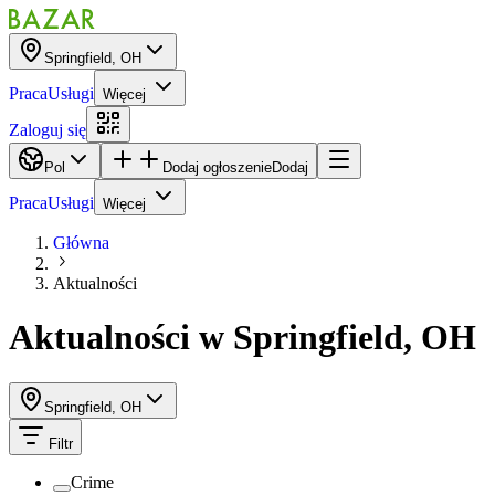
Springfield, OH
Praca
Usługi
Więcej
Zaloguj się
Pol
Dodaj ogłoszenie
Dodaj
Praca
Usługi
Więcej
Główna
Aktualności
Aktualności
w
Springfield, OH
Springfield, OH
Filtr
Crime