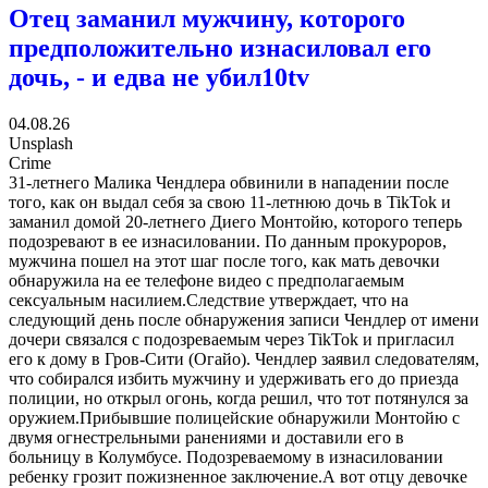
Отец заманил мужчину, которого
предположительно изнасиловал его
дочь, - и едва не убил
10tv
04.08.26
Unsplash
Crime
31-летнего Малика Чендлера обвинили в нападении после
того, как он выдал себя за свою 11-летнюю дочь в TikTok и
заманил домой 20-летнего Диего Монтойю, которого теперь
подозревают в ее изнасиловании. По данным прокуроров,
мужчина пошел на этот шаг после того, как мать девочки
обнаружила на ее телефоне видео с предполагаемым
сексуальным насилием.Следствие утверждает, что на
следующий день после обнаружения записи Чендлер от имени
дочери связался с подозреваемым через TikTok и пригласил
его к дому в Гров-Сити (Огайо). Чендлер заявил следователям,
что собирался избить мужчину и удерживать его до приезда
полиции, но открыл огонь, когда решил, что тот потянулся за
оружием.Прибывшие полицейские обнаружили Монтойю с
двумя огнестрельными ранениями и доставили его в
больницу в Колумбусе. Подозреваемому в изнасиловании
ребенку грозит пожизненное заключение.А вот отцу девочке