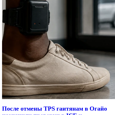
После отмены TPS гаитянам в Огайо