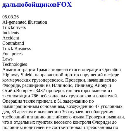
дальнобойщиков
FOX
05.08.26
AI-generated illustration
Truckdrivers
Incidents
Accident
Сontraband
Truck Business
Fuel prices
Laws
Technologies
Администрация Трампа подвела итоги операции Operation
Highway Shield, направленной против нарушений в сфере
коммерческих грузоперевозок. Проверки, начавшиеся во
Флориде, расширили на Иллинойс, Индиану, Айову и
Огайо.Во время 3487 проверок инспекторы вывели из
эксплуатации 766 небезопасных грузовиков и водителей.
Операция также привела к 51 задержанию по
иммиграционным основаниям, возбуждению 47 уголовных
дел, 39 арестам и выявлению 36 случаев несоблюдения
требований к знанию английского языка.Проверки выявили,
что в отдельных пунктах весового контроля Флориды до
половины водителей не соответствовали требованиям по