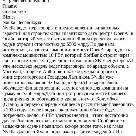
AI-generated illustration
Finanse
Gospodarka
Biznes
Nauka i technologia
Nvidia ведет переговоры о предоставлении финансовых
гарантий для строительства гигантского дата-центра OpenAI в
Огайо, который может стать крупнейшим проектом такого
рода в отрасли стоимостью до $500 млрд. По данным
источников, гарантии компании помогут OpenAI арендовать
комплекс мощностью 10 ГВт, который SoftBank строит через
свою энергетическую дочернюю компанию SB Energy.OpenAI
уже несколько недель ведет переговоры об аренде объекта, а
Microsoft, Google и Anthropic также обсуждали проект с
министром торговли Говардом Латником. Nvidia уже
инвестировала около $30 млрд в OpenAI и параллельно
обсуждает финансирование закупок чипов для компании на
сумму до $350 млрд.Дата-центр строится на месте бывшего
предприятия по обогащению урана к югу от Колумбуса
(Огайо), а первую очередь комплекса рассчитывают завершить
в 2028 году. После ввода в эксплуатацию объект будет
потреблять около 10 ГВт электроэнергии - этого достаточно
для снабжения нескольких миллионов домов.Сообщение о
возможной сделке появилось вскоре после того, как глава
Nvidia Дженсен Хуанг поддержал развитие моделей ИИ с