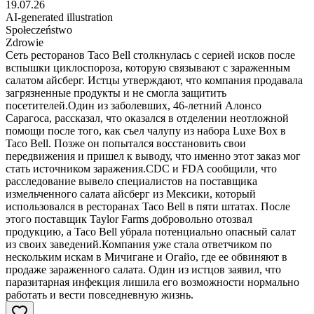
19.07.26
AI-generated illustration
Społeczeństwo
Zdrowie
Сеть ресторанов Taco Bell столкнулась с серией исков после
вспышки циклоспороза, которую связывают с зараженным
салатом айсберг. Истцы утверждают, что компания продавала
загрязненные продукты и не смогла защитить
посетителей.Один из заболевших, 46-летний Алонсо
Сарагоса, рассказал, что оказался в отделении неотложной
помощи после того, как съел чалупу из набора Luxe Box в
Taco Bell. Позже он попытался восстановить свои
передвижения и пришел к выводу, что именно этот заказ мог
стать источником заражения.CDC и FDA сообщили, что
расследование вывело специалистов на поставщика
измельченного салата айсберг из Мексики, который
использовался в ресторанах Taco Bell в пяти штатах. После
этого поставщик Taylor Farms добровольно отозвал
продукцию, а Taco Bell убрала потенциально опасный салат
из своих заведений.Компания уже стала ответчиком по
нескольким искам в Мичигане и Огайо, где ее обвиняют в
продаже зараженного салата. Один из истцов заявил, что
паразитарная инфекция лишила его возможности нормально
работать и вести повседневную жизнь.