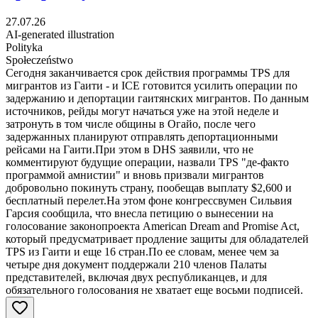
27.07.26
AI-generated illustration
Polityka
Społeczeństwo
Сегодня заканчивается срок действия программы TPS для
мигрантов из Гаити - и ICE готовится усилить операции по
задержанию и депортации гаитянских мигрантов. По данным
источников, рейды могут начаться уже на этой неделе и
затронуть в том числе общины в Огайо, после чего
задержанных планируют отправлять депортационными
рейсами на Гаити.При этом в DHS заявили, что не
комментируют будущие операции, назвали TPS "де-факто
программой амнистии" и вновь призвали мигрантов
добровольно покинуть страну, пообещав выплату $2,600 и
бесплатный перелет.На этом фоне конгрессвумен Сильвия
Гарсия сообщила, что внесла петицию о вынесении на
голосование законопроекта American Dream and Promise Act,
который предусматривает продление защиты для обладателей
TPS из Гаити и еще 16 стран.По ее словам, менее чем за
четыре дня документ поддержали 210 членов Палаты
представителей, включая двух республиканцев, и для
обязательного голосования не хватает еще восьми подписей.