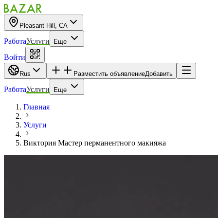
Pleasant Hill, CA
Работа
Услуги
Еще
Войти
Rus
Разместить объявление
Добавить
Работа
Услуги
Еще
Главная
Услуги
Виктория Мастер перманентного макияжа