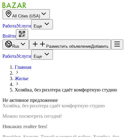
All Cities (USA)
Работа
Услуги
Еще
Войти
Rus
Разместить объявление
Добавить
Работа
Услуги
Еще
Главная
Жилье
Хозяйка, без риэлтера сдаёт комфортную студию
Не активное предложение
Хозяйка, без риэлтера сдаёт комфортную студию
Можно посмотреть сегодня!
Никаких realter fees!
Brooklyn. Seagate. Тихий и уютный район. Хозяйка, без