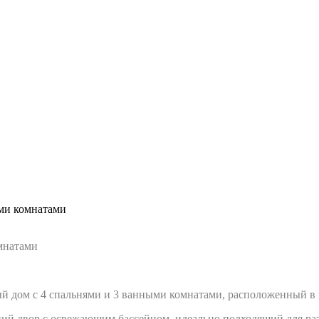
ми комнатами
мнатами
 дом с 4 спальнями и 3 ванными комнатами, расположенный в пр
ний двор с освежающим бассейном, идеально подходящий для ра