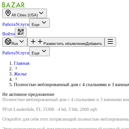
All Cities (USA)
Работа
Услуги
Еще
Войти
Rus
Разместить объявление
Добавить
Работа
Услуги
Еще
Главная
Жилье
Полностью меблированный дом с 4 спальнями и 3 ванны
Не активное предложение
Полностью меблированный дом с 4 спальнями и 3 ванными ко
PFort Lauderdale, FL 33308 - 4 bd, 3 bth, 2000 sqft.
Откройте для себя этот потрясающий полностью меблированный
Этот очаровательный дом предлагает просторный частный зад