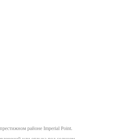
естижном районе Imperial Point.
звлечений или отдыха под солнцем.