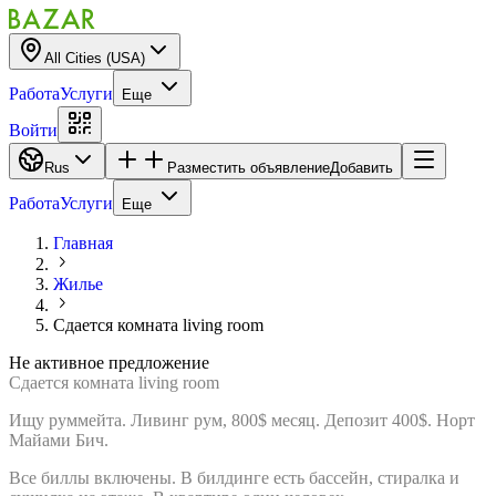
All Cities (USA)
Работа
Услуги
Еще
Войти
Rus
Разместить объявление
Добавить
Работа
Услуги
Еще
Главная
Жилье
Сдается комната living room
Не активное предложение
Сдается комната living room
Ищу руммейта. Ливинг рум, 800$ месяц. Депозит 400$. Норт
Майами Бич.
Все биллы включены. В билдинге есть бассейн, стиралка и