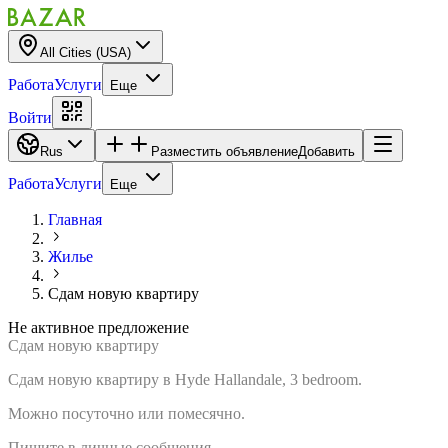
All Cities (USA)
Работа
Услуги
Еще
Войти
Rus
Разместить объявление
Добавить
Работа
Услуги
Еще
Главная
Жилье
Сдам новую квартиру
Не активное предложение
Сдам новую квартиру
Сдам новую квартиру в Hyde Hallandale, 3 bedroom.
Можно посуточно или помесячно.
Пишите в личные сообщения.