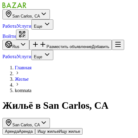
San Carlos, CA
Работа
Услуги
Еще
Войти
Rus
Разместить объявление
Добавить
Работа
Услуги
Еще
Главная
Жилье
komnata
Жильё
в
San Carlos, CA
San Carlos, CA
Аренда
Аренда
Ищу жилье
Ищу жилье