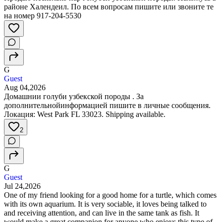
районе Халендеил. По всем вопросам пишите или звоните те
на номер 917-204-5530
G
Guest
Aug 04,2026
Домашнии голуби узбекской породы . За
дополнительнойинформацией пишите в личные сообщения.
Локация: West Park FL 33023. Shipping available.
2
G
Guest
Jul 24,2026
One of my friend looking for a good home for a turtle, which comes
with its own aquarium. It is very sociable, it loves being talked to
and receiving attention, and can live in the same tank as fish. It
would make a great companion for anyone who enjoys this type of