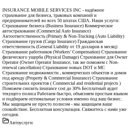
INSURANCE MOBILE SERVICES INC - надёжное
страхование для бизнеса, траковых компаний и
предпринимателей во всех 50 штатах США. Наши услуги:
Страхование бизнеса (Business Insurance) Коммерческое
автострахование (Commercial Auto Insurance)
Автоответственность (Primary & Non-Trucking (Auto Liability)
Страхование грузов (Cargo Insurance) Гражданская
ответственность (General Liability от 19 долларов в месяц)
Страхование работников (Workers’ Compensation) Страхование
физического ущерба (Physical Damage) Страхование для Owner
Operator (Owner Operator Insurance, так же поможем с Non-
renewal cancellation) Страхование новых DOT и MC
Страхование недвижимости , коммерческих объектов и домов
под аренду (Property & Commercial Insurance) Страхование
строительних проектов ( Commercial and residential projects )
Поможем снизить insurance cost до 30% Бесплатный аудит
текущего полиса Работаем быстро, объясняем простым языком
и подбираем оптимальные условия именно под ваш бизнес.
Мы защищаем не просто полисом - мы защищаем ваше
спокойствие. Бесплатная консультация. Свяжитесь с нами уже
сегодня.
Автоуслуги