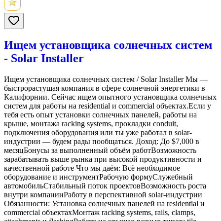
Ищем установщика солнечных систем
- Solar Installer
Ищем установщика солнечных систем / Solar Installer Мы —
быстрорастущая компания в сфере солнечной энергетики в
Калифорнии. Сейчас ищем опытного установщика солнечных
систем для работы на residential и commercial объектах.Если у
тебя есть опыт установки солнечных панелей, работы на
крыше, монтажа racking systems, прокладки conduit,
подключения оборудования или ты уже работал в solar-
индустрии — будем рады пообщаться. Доход: До $7,000 в
месяцБонусы за выполненный объём работВозможность
зарабатывать выше рынка при высокой продуктивности и
качественной работе Что мы даём: Всё необходимое
оборудование и инструментРабочую формуСлужебный
автомобильСтабильный поток проектовВозможность роста
внутри компанииРаботу в перспективной solar-индустрии
Обязанности: Установка солнечных панелей на residential и
commercial объектахМонтаж racking systems, rails, clamps,