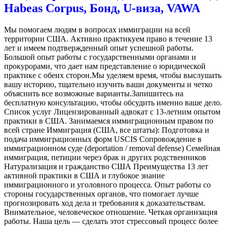
Habeas Corpus, Бонд, U-виза, VAWA
Мы помогаем людям в вопросах иммиграции на всей
территории США. Активно практикуем право в течение 13
лет и имеем подтвержденный опыт успешной работы.
Большой опыт работы с государственными органами и
прокурорами, что дает нам представление о юридической
практике с обеих сторон.Мы уделяем время, чтобы выслушать
вашу историю, тщательно изучить ваши документы и четко
объяснить все возможные варианты.Запишитесь на
бесплатную консультацию, чтобы обсудить именно ваше дело.
Список услуг Лицензированный адвокат с 13‑летним опытом
практики в США. Занимаемся иммиграционным правом по
всей стране Иммиграция (США, все штаты): Подготовка и
подача иммиграционных форм USCIS Сопровождение в
иммиграционном суде (deportation / removal defense) Семейная
иммиграция, петиции через брак и других родственников
Натурализация и гражданство США Преимущества 13 лет
активной практики в США и глубокое знание
иммиграционного и уголовного процесса. Опыт работы со
стороны государственных органов, что помогает лучше
прогнозировать ход дела и требования к доказательствам.
Внимательное, человеческое отношение. Четкая организация
работы. Наша цель — сделать этот стрессовый процесс более