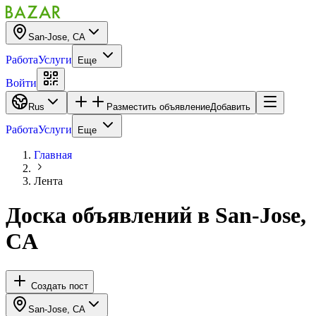
San-Jose, CA
Работа
Услуги
Еще
Войти
Rus
Разместить объявление
Добавить
Работа
Услуги
Еще
Главная
Лента
Доска объявлений
в
San-Jose,
CA
Создать пост
San-Jose, CA