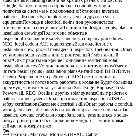
attachments и flashingРабота на крышах разных типов: tile,
shingle, flat roof и другихПрокладка conduit, wiring и
подготовка системы к подключениюУстановка inverters,
batteries, disconnects, monitoring systems и другого solar
equipmentПомощь в electrical tie-ins под руководством
ответственного специалистаЧтение solar design layouts, plans и
installation drawingsПодготовка объекта к
inspectionСоблюдение safety standards, company procedures,
NEC, local code и AHJ requirementsВзаимодействие с
installation crew, project managers и inspectors Требования: Опыт
установки solar systems или строительный / монтажный
опытОпыт работы на крышеПонимание residential solar
installation processУмение пользоваться инструментомУмение
читать basic layouts / installation plansАнглийский В1-В2Driver
LicenseРазрешение на работу в СШАОтветственность,
аккуратность и готовность работать в команде Будет большим
преимуществом: Опыт установки SolarEdge, Enphase, Tesla
Powerwall, REC, Qcells и других solar systemsОпыт работы с
battery storage systemsОпыт прохождения inspectionsOSHA /
safety certificationsБазовые electrical skillsОпыт работы с conduit,
wiring, breakers, disconnects и monitoring systemsЕсли ты solar
installer, хочешь стабильно зарабатывать, развиваться в solar-
индустрии и работать с сильной командой — звони прямо
сейчас по номеру ниже!
Техники, Мастера, Монтаж (HVAC, Cable)