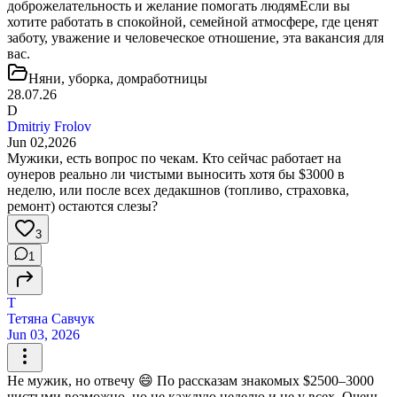
доброжелательность и желание помогать людямЕсли вы
хотите работать в спокойной, семейной атмосфере, где ценят
заботу, уважение и человеческое отношение, эта вакансия для
вас.
Няни, уборка, домработницы
28.07.26
D
Dmitriy Frolov
Jun 02,2026
Мужики, есть вопрос по чекам. Кто сейчас работает на
оунеров реально ли чистыми выносить хотя бы $3000 в
неделю, или после всех дедакшнов (топливо, страховка,
ремонт) остаются слезы?
3
1
Т
Тетяна Савчук
Jun 03, 2026
Не мужик, но отвечу 😄 По рассказам знакомых $2500–3000
чистыми возможно, но не каждую неделю и не у всех. Очень