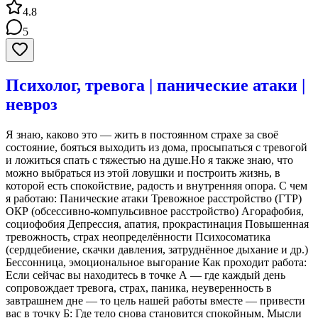
4.8
5
Психолог, тревога | панические атаки |
невроз
Я знаю, каково это — жить в постоянном страхе за своё
состояние, бояться выходить из дома, просыпаться с тревогой
и ложиться спать с тяжестью на душе.Но я также знаю, что
можно выбраться из этой ловушки и построить жизнь, в
которой есть спокойствие, радость и внутренняя опора. С чем
я работаю: Панические атаки Тревожное расстройство (ГТР)
ОКР (обсессивно-компульсивное расстройство) Агорафобия,
социофобия Депрессия, апатия, прокрастинация Повышенная
тревожность, страх неопределённости Психосоматика
(сердцебиение, скачки давления, затруднённое дыхание и др.)
Бессонница, эмоциональное выгорание Как проходит работа:
Если сейчас вы находитесь в точке А — где каждый день
сопровождает тревога, страх, паника, неуверенность в
завтрашнем дне — то цель нашей работы вместе — привести
вас в точку Б: Где тело снова становится спокойным, Мысли