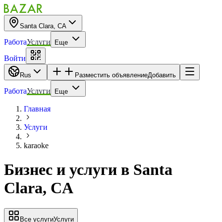
Santa Clara, CA
Работа
Услуги
Еще
Войти
Rus
Разместить объявление
Добавить
Работа
Услуги
Еще
Главная
Услуги
karaoke
Бизнес и услуги
в
Santa
Clara, CA
Все услуги
Услуги