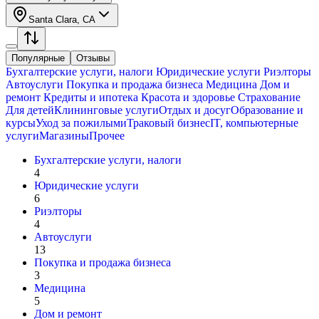
Santa Clara, CA
Популярные
Отзывы
Бухгалтерские услуги, налоги
Юридические услуги
Риэлторы
Автоуслуги
Покупка и продажа бизнеса
Медицина
Дом и
ремонт
Кредиты и ипотека
Красота и здоровье
Страхование
Для детей
Клининговые услуги
Отдых и досуг
Образование и
курсы
Уход за пожилыми
Траковый бизнес
IT, компьютерные
услуги
Магазины
Прочее
Бухгалтерские услуги, налоги
4
Юридические услуги
6
Риэлторы
4
Автоуслуги
13
Покупка и продажа бизнеса
3
Медицина
5
Дом и ремонт