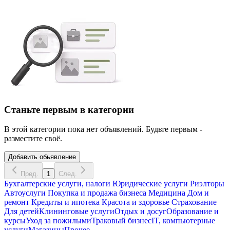
Станьте первым в категории
В этой категории пока нет объявлений. Будьте первым -
разместите своё.
Добавить обьявление
Пред.
1
След.
Бухгалтерские услуги, налоги
Юридические услуги
Риэлторы
Автоуслуги
Покупка и продажа бизнеса
Медицина
Дом и
ремонт
Кредиты и ипотека
Красота и здоровье
Страхование
Для детей
Клининговые услуги
Отдых и досуг
Образование и
курсы
Уход за пожилыми
Траковый бизнес
IT, компьютерные
услуги
Магазины
Прочее