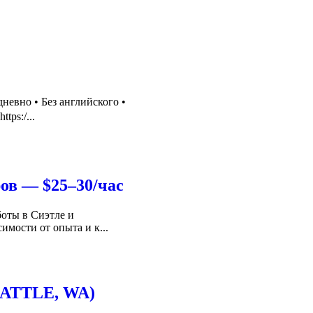
невно • Без английского •
tps:/...
ов — $25–30/час
оты в Сиэтле и
мости от опыта и к...
ATTLE, WA)