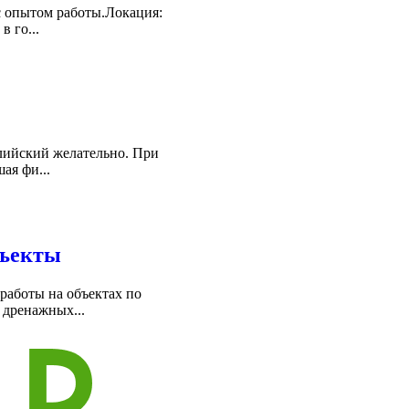
с опытом работы.Локация:
в го...
глийский желательно. При
ая фи...
бъекты
работы на объектах по
 дренажных...