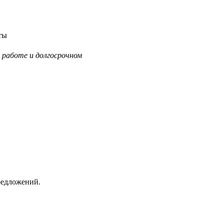
ты
 работе и долгосрочном
редложений.