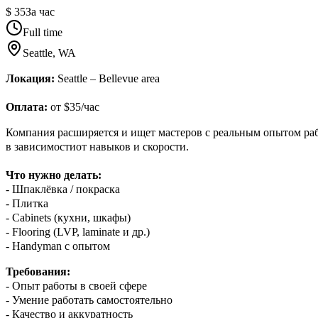
$ 35
За час
Full time
Seattle, WA
Локация:
Seattle – Bellevue area
Оплата:
от $35/час
Компания расширяется и ищет мастеров с реальным опытом ра
в зависимостиот навыков и скорости.
Что нужно делать:
- Шпаклёвка / покраска
- Плитка
- Cabinets (кухни, шкафы)
- Flooring (LVP, laminate и др.)
- Handyman с опытом
Требования:
- Опыт работы в своей сфере
- Умение работать самостоятельно
- Качество и аккуратность