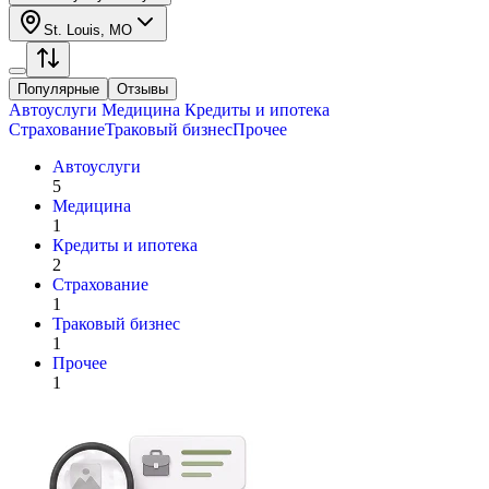
St. Louis, MO
Популярные
Отзывы
Автоуслуги
Медицина
Кредиты и ипотека
Страхование
Траковый бизнес
Прочее
Автоуслуги
5
Медицина
1
Кредиты и ипотека
2
Страхование
1
Траковый бизнес
1
Прочее
1