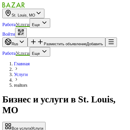
St. Louis, MO
Работа
Услуги
Еще
Войти
Rus
Разместить объявление
Добавить
Работа
Услуги
Еще
Главная
Услуги
realtors
Бизнес и услуги
в
St. Louis,
MO
Все услуги
Услуги