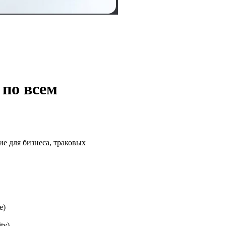
 по всем
ие для бизнеса, траковых
e)
ty)