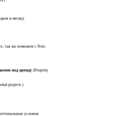
ларов в месяц
)
ce, так же поможем с Non-
домов под аренду
(Property
ial projects )
 оптимальные условия