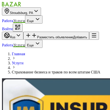
Stroudsburg, PA
Работа
Услуги
Еще
Войти
Rus
Разместить объявление
Добавить
Работа
Услуги
Еще
Главная
Услуги
Страхование бизнеса и траков по всем штатам США