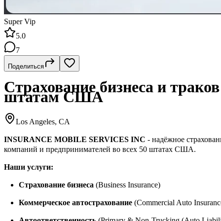
Super Vip
5.0
7
Поделиться
Страхование бизнеса и траков
штатам США
Los Angeles, CA
INSURANCE MOBILE SERVICES INC
- надёжное страхован
компаний и предпринимателей во всех 50 штатах США.
Наши услуги:
Страхование бизнеса
(Business Insurance)
Коммерческое автострахование
(Commercial Auto Insuranc
Автоответственность
(Primary & Non-Trucking (Auto Liabili