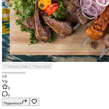
Previous Slide
Next Slide
1/6
Vip
0
0
Поделиться