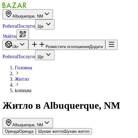
Albuquerque, NM
Робота
Послуги
Ще
Увійти
Ukr
Розмістити оголошення
Додати
Робота
Послуги
Ще
Головна
Житло
komnata
Житло
в
Albuquerque, NM
Albuquerque, NM
Оренда
Оренда
Шукаю житло
Шукаю житло