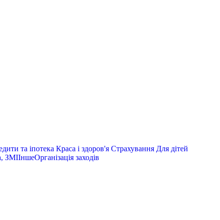
дити та іпотека
Краса і здоров'я
Страхування
Для дітей
, ЗМІ
Інше
Організація заходів