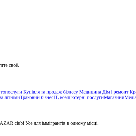
ите своё.
топослуги
Купівля та продаж бізнесу
Медицина
Дім і ремонт
Кре
за літніми
Траковий бізнес
IT, комп'ютерні послуги
Магазини
Медіа
AZAR.club! Усе для іммігрантів в одному місці.