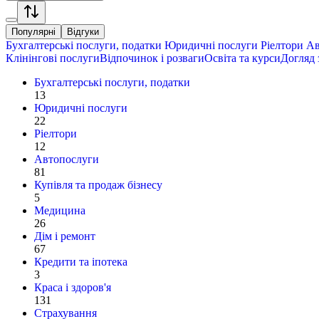
Популярні
Відгуки
Бухгалтерські послуги, податки
Юридичні послуги
Ріелтори
Ав
Клінінгові послуги
Відпочинок і розваги
Освіта та курси
Догляд 
Бухгалтерські послуги, податки
13
Юридичні послуги
22
Ріелтори
12
Автопослуги
81
Купівля та продаж бізнесу
5
Медицина
26
Дім і ремонт
67
Кредити та іпотека
3
Краса і здоров'я
131
Страхування