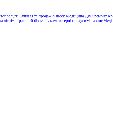
топослуги
Купівля та продаж бізнесу
Медицина
Дім і ремонт
Кре
за літніми
Траковий бізнес
IT, комп'ютерні послуги
Магазини
Медіа