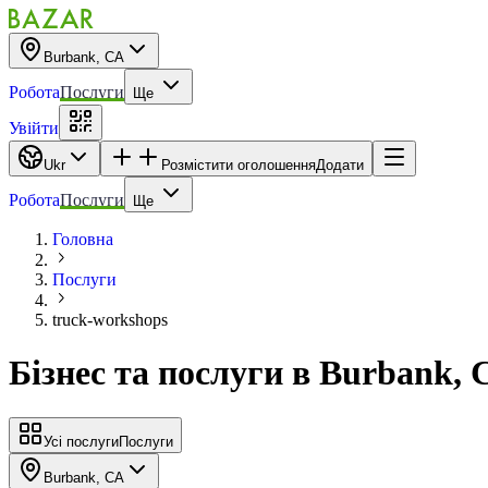
Burbank, CA
Робота
Послуги
Ще
Увійти
Ukr
Розмістити оголошення
Додати
Робота
Послуги
Ще
Головна
Послуги
truck-workshops
Бізнес та послуги
в
Burbank, 
Усі послуги
Послуги
Burbank, CA