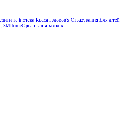
дити та іпотека
Краса і здоров'я
Страхування
Для дітей
, ЗМІ
Інше
Організація заходів