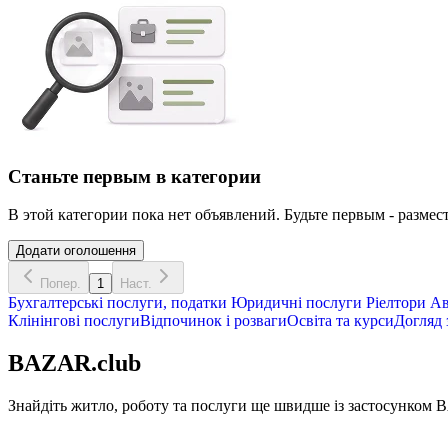
Станьте первым в категории
В этой категории пока нет объявлений. Будьте первым - размест
Додати оголошення
Попер.
1
Наст.
Бухгалтерські послуги, податки
Юридичні послуги
Ріелтори
Ав
Клінінгові послуги
Відпочинок і розваги
Освіта та курси
Догляд 
BAZAR.club
Знайдіть житло, роботу та послуги ще швидше із застосунком B