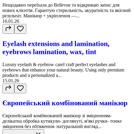
Нещодавно переїхала до Bellevue та відкриваю запис для
нових клієнтів. Гарантую стерильність, акуратність та якісний
результат. Манікюр + укріплення —...
16.01.26
Eyelash extensions and lamination,
eyebrows lamination, wax, tint
Luxury eyelash & eyebrow careI craft perfect eyelashes and
eyebrows that enhance your natural beauty. Using only premium
products and a personalized a...
15.01.26
Європейський комбінований манікюр
Європейський комбінований манікюр зі зміцненням-
делікатна обробка кутикули- доглянуті, м'які ручки- тонке
зміцнення без обтяження- натуральний вигляд...