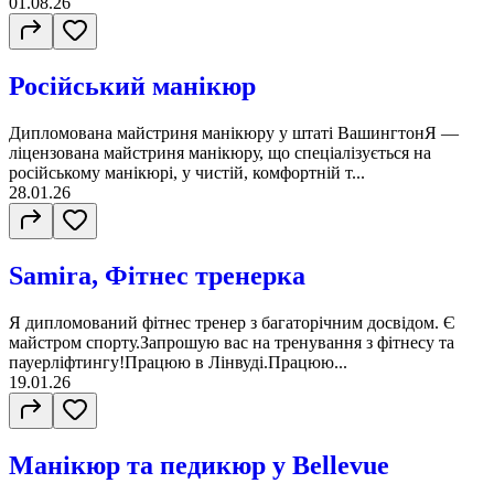
01.08.26
Російський манікюр
Дипломована майстриня манікюру у штаті ВашингтонЯ —
ліцензована майстриня манікюру, що спеціалізується на
російському манікюрі, у чистій, комфортній т...
28.01.26
Samira, Фітнес тренерка
Я дипломований фітнес тренер з багаторічним досвідом. Є
майстром спорту.Запрошую вас на тренування з фітнесу та
пауерліфтингу!Працюю в Лінвуді.Працюю...
19.01.26
Манікюр та педикюр у Bellevue