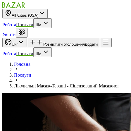
All Cities (USA)
Робота
Послуги
Ще
Увійти
Ukr
Розмістити оголошення
Додати
Робота
Послуги
Ще
Головна
Послуги
Лікувальні Масаж-Терапії - Ліцензований Масажист