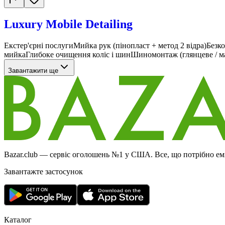
Luxury Mobile Detailing
Екстер'єрні послугиМийка рук (пінопласт + метод 2 відра)Безк
мийкаГлибоке очищення коліс і шинШиномонтаж (глянцеве / ма
Завантажити ще
Bazar.club — сервіс оголошень №1 у США. Все, що потрібно еміг
Завантажте застосунок
Каталог