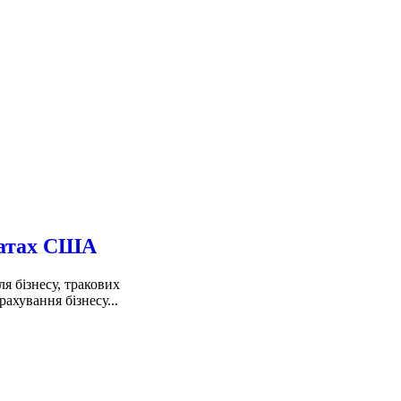
штатах США
 бізнесу, тракових
ахування бізнесу...