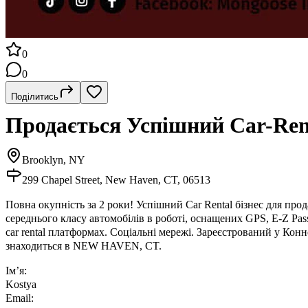
0
0
Поділитись
Продається Успішний Car-Rent
Brooklyn, NY
299 Chapel Street, New Haven, CT, 06513
Повна окупність за 2 роки! Успішний Car Rental бізнес для прод
середнього класу автомобілів в роботі, оснащених GPS, E-Z Pass
car rental платформах. Соціальні мережі. Зареєстрований у Кон
знаходиться в NEW HAVEN, CT.
Ім’я:
Kostya
Email: