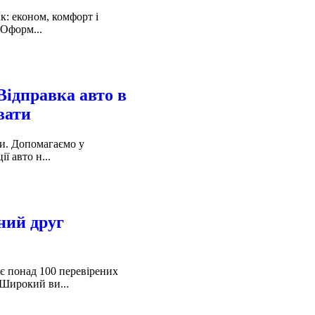
к: економ, комфорт і
 Оформ...
 Відправка авто в
вати
ки. Допомагаємо у
ї авто н...
ний друг
є понад 100 перевірених
гШирокий ви...