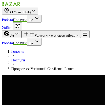
All Cities (USA)
Робота
Послуги
Ще
Увійти
Ukr
Розмістити оголошення
Додати
Робота
Послуги
Ще
Головна
Послуги
Продається Успішний Car-Rental Бізнес