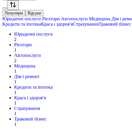
Популярні
Відгуки
Юридичні послуги
Ріелтори
Автопослуги
Медицина
Дім і рем
Кредити та іпотека
Краса і здоров'я
Страхування
Траковий бізнес
Юридичні послуги
2
Ріелтори
1
Автопослуги
2
Медицина
1
Дім і ремонт
1
Кредити та іпотека
1
Краса і здоров'я
1
Страхування
1
Траковий бізнес
1