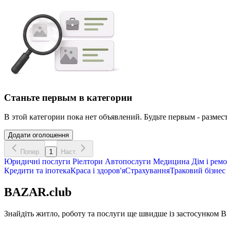
Станьте первым в категории
В этой категории пока нет объявлений. Будьте первым - размест
Додати оголошення
Попер.
1
Наст.
Юридичні послуги
Ріелтори
Автопослуги
Медицина
Дім і рем
Кредити та іпотека
Краса і здоров'я
Страхування
Траковий бізнес
BAZAR.club
Знайдіть житло, роботу та послуги ще швидше із застосунком B