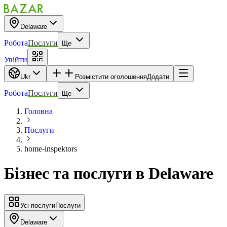
Delaware
Робота
Послуги
Ще
Увійти
Ukr
Розмістити оголошення
Додати
Робота
Послуги
Ще
Головна
Послуги
home-inspektors
Бізнес та послуги
в
Delaware
Усі послуги
Послуги
Delaware