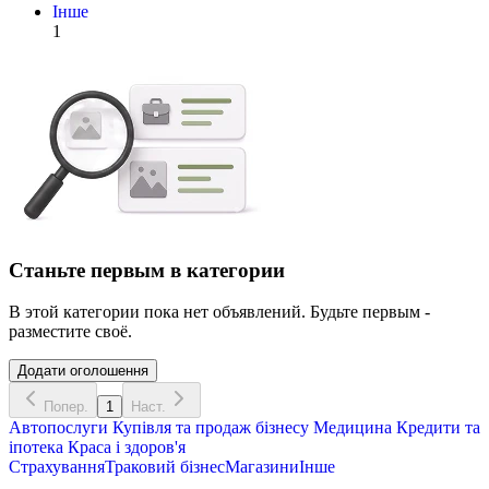
Інше
1
Станьте первым в категории
В этой категории пока нет объявлений. Будьте первым -
разместите своё.
Додати оголошення
Попер.
1
Наст.
Автопослуги
Купівля та продаж бізнесу
Медицина
Кредити та
іпотека
Краса і здоров'я
Страхування
Траковий бізнес
Магазини
Інше