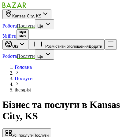
Kansas City, KS
Робота
Послуги
Ще
Увійти
Ukr
Розмістити оголошення
Додати
Робота
Послуги
Ще
Головна
Послуги
therapist
Бізнес та послуги
в
Kansas
City, KS
Усі послуги
Послуги