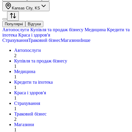
Kansas City, KS
Популярні
Відгуки
Автопослуги
Купівля та продаж бізнесу
Медицина
Кредити та
іпотека
Краса і здоров'я
Страхування
Траковий бізнес
Магазини
Інше
Автопослуги
2
Купівля та продаж бізнесу
1
Медицина
1
Кредити та іпотека
1
Краса і здоров'я
1
Страхування
1
Траковий бізнес
2
Магазини
1