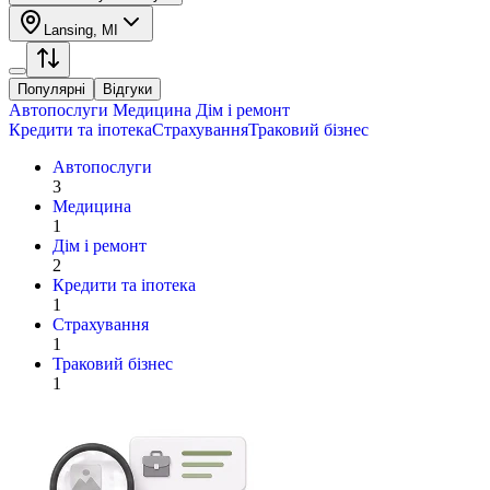
Lansing, MI
Популярні
Відгуки
Автопослуги
Медицина
Дім і ремонт
Кредити та іпотека
Страхування
Траковий бізнес
Автопослуги
3
Медицина
1
Дім і ремонт
2
Кредити та іпотека
1
Страхування
1
Траковий бізнес
1