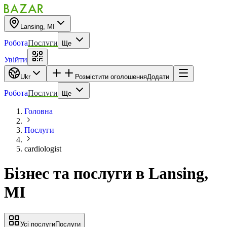
Lansing, MI
Робота
Послуги
Ще
Увійти
Ukr
Розмістити оголошення
Додати
Робота
Послуги
Ще
Головна
Послуги
cardiologist
Бізнес та послуги
в
Lansing,
MI
Усі послуги
Послуги