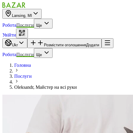
Lansing, MI
Робота
Послуги
Ще
Увійти
Ukr
Розмістити оголошення
Додати
Робота
Послуги
Ще
Головна
Послуги
Oleksandr, Майстер на всі руки