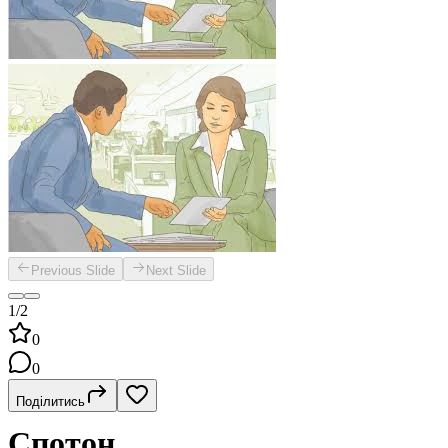
Previous Slide
Next Slide
1/2
0
0
Поділитись
Спотон