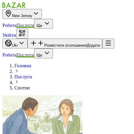
New Jersey
Робота
Послуги
Ще
Увійти
Ukr
Розмістити оголошення
Додати
Робота
Послуги
Ще
Головна
Послуги
Спотон