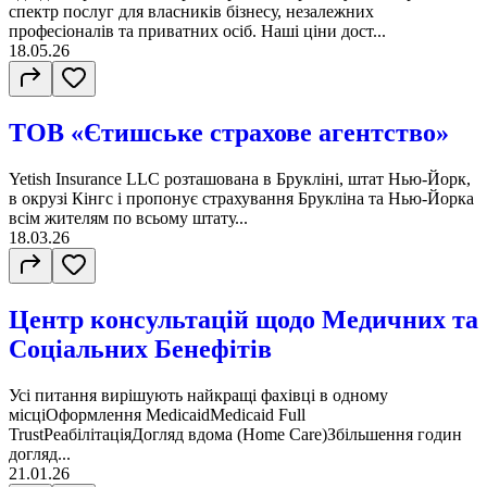
спектр послуг для власників бізнесу, незалежних
професіоналів та приватних осіб. Наші ціни дост...
18.05.26
ТОВ «Єтишське страхове агентство»
Yetish Insurance LLC розташована в Брукліні, штат Нью-Йорк,
в окрузі Кінгс і пропонує страхування Брукліна та Нью-Йорка
всім жителям по всьому штату...
18.03.26
Центр консультацій щодо Медичних та
Соціальних Бенефітів
Усі питання вирішують найкращі фахівці в одному
місціОформлення MedicaidMedicaid Full
TrustРеабілітаціяДогляд вдома (Home Care)Збільшення годин
догляд...
21.01.26