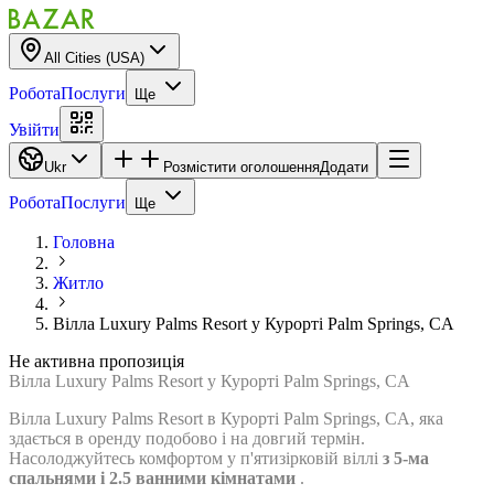
All Cities (USA)
Робота
Послуги
Ще
Увійти
Ukr
Розмістити оголошення
Додати
Робота
Послуги
Ще
Головна
Житло
Вілла Luxury Palms Resort у Курорті Palm Springs, CA
Не активна пропозиція
Вілла Luxury Palms Resort у Курорті Palm Springs, CA
Вілла Luxury Palms Resort в Курорті Palm Springs, CA, яка
здається в оренду подобово і на довгий термін.
Насолоджуйтесь комфортом у п'ятизірковій віллі
з 5-ма
спальнями і 2.5 ванними кімнатами
.