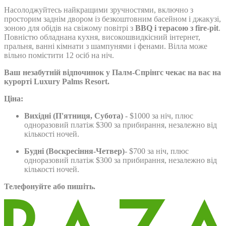
Насолоджуйтесь найкращими зручностями, включно з
просторим заднім двором із безкоштовним басейном і джакузі,
зоною для обідів на свіжому повітрі з
BBQ і терасою з fire-pit
.
Повністю обладнана кухня, високошвидкісний інтернет,
пральня, ванні кімнати з шампунями і фенами. Вілла може
вільно помістити 12 осіб на ніч.
Ваш незабутній відпочинок у Палм-Спрінгс чекає на вас на
курорті Luxury Palms Resort.
Ціна:
Вихідні (П'ятниця, Субота)
- $1000 за ніч, плюс
одноразовий платіж $300 за прибирання, незалежно від
кількості ночей.
Будні (Воскресіння-Четвер)
- $700 за ніч, плюс
одноразовий платіж $300 за прибирання, незалежно від
кількості ночей.
Телефонуйте або пишіть.