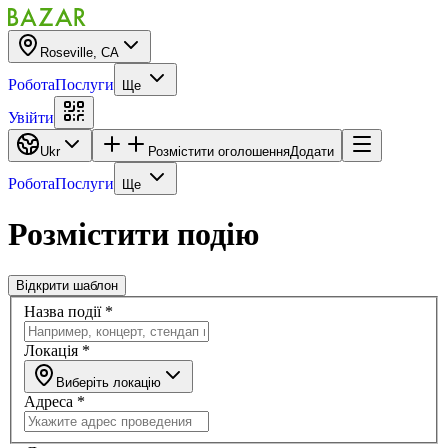
Roseville, CA
Робота
Послуги
Ще
Увійти
Ukr
Розмістити оголошення
Додати
Робота
Послуги
Ще
Розмістити подію
Відкрити шаблон
Назва події
*
Локація
*
Виберіть локацію
Адреса
*