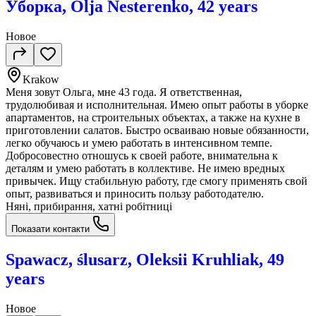
Уборка, Olja Nesterenko, 42 years
Новое
Krakow
Меня зовут Ольга, мне 43 года. Я ответственная,
трудолюбивая и исполнительная. Имею опыт работы в уборке
апартаментов, на строительных объектах, а также на кухне в
приготовлении салатов. Быстро осваиваю новые обязанности,
легко обучаюсь и умею работать в интенсивном темпе.
Добросовестно отношусь к своей работе, внимательна к
деталям и умею работать в коллективе. Не имею вредных
привычек. Ищу стабильную работу, где смогу применять свой
опыт, развиваться и приносить пользу работодателю.
Няні, прибирання, хатні робітниці
Показати контакти
Spawacz, ślusarz, Oleksii Kruhliak, 49
years
Новое