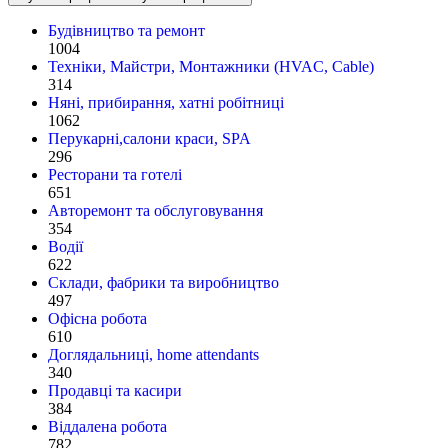
Будівництво та ремонт
1004
Техніки, Майстри, Монтажники (HVAC, Cable)
314
Няні, прибирання, хатні робітниці
1062
Перукарні,салони краси, SPA
296
Ресторани та готелі
651
Авторемонт та обслуговування
354
Водії
622
Склади, фабрики та виробництво
497
Офісна робота
610
Доглядальниці, home attendants
340
Продавці та касири
384
Віддалена робота
782