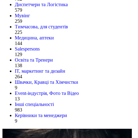
Диспетчери та Логістика
579
Мувінг
259
Тимчасова, для студентів
225
Медицина, аптеки
144
Salespersons
129
Освіта та Тренери
138
IT, маркетинг та дизайн
264
Швачки, Кравці та Хімчистки
9
Event-індустрія, Фото та Відео
13
Інші спеціальності
983
Керівники та менеджери
9