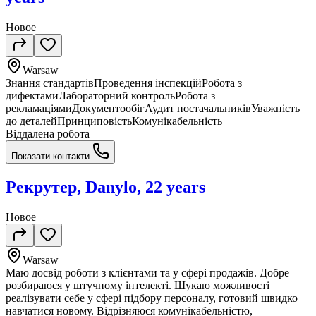
Новое
Warsaw
Знання стандартівПроведення інспекційРобота з
дифектамиЛабораторний контрольРобота з
рекламаціямиДокументообігАудит постачальниківУважність
до деталейПринциповістьКомунікабельність
Віддалена робота
Показати контакти
Рекрутер, Danylo, 22 years
Новое
Warsaw
Маю досвід роботи з клієнтами та у сфері продажів. Добре
розбираюся у штучному інтелекті. Шукаю можливості
реалізувати себе у сфері підбору персоналу, готовий швидко
навчатися новому. Відрізняюся комунікабельністю,