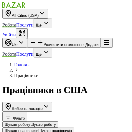
All Cities (USA)
Робота
Послуги
Ще
Увійти
Ukr
Розмістити оголошення
Додати
Робота
Послуги
Ще
Головна
Працівники
Працівники
в
США
Виберіть локацію
Фільтр
Шукаю роботу
Шукаю роботу
Шукаю працівників
Шукаю працівників