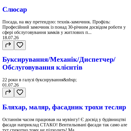
Слюсар
Посада, на яку претендую: технік-замочник. Профіль:
Професійний замочник із понад 30-річним досвідом роботи у
сфері обслуговування замків у житлових п...
18.07.26
Буксирування/Механік/Диспетчер/
Обслуговування клієнтів
22 роки в галузі буксирування&nbsp;
01.07.26
Бляхар, маляр, фасадник трохи тесляр
Останнім часом працював на мувінгу! Є досвід у будівництві
фасади наприклад СТАКО! Вентильовані фасади так само але
тут спекотно тому не підходить! Ма...