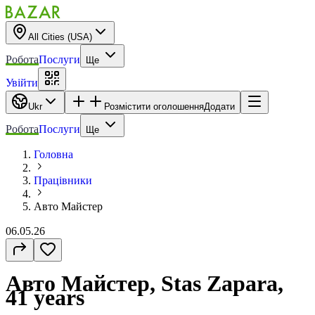
All Cities (USA)
Робота
Послуги
Ще
Увійти
Ukr
Розмістити оголошення
Додати
Робота
Послуги
Ще
Головна
Працівники
Авто Майстер
06.05.26
Авто Майстер, Stas Zapara,
41 years