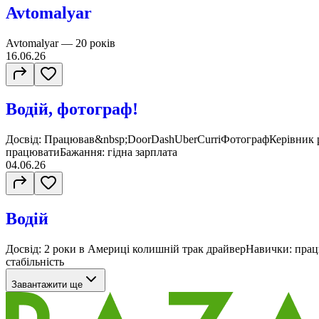
Avtomalyar
Avtomalyar — 20 років
16.06.26
Водій, фотограф!
Досвід: Працював&nbsp;DoorDashUberCurriФотографКерівник
працюватиБажання: гідна зарплата
04.06.26
Водій
Досвід: 2 роки в Америці колишній трак драйверНавички: пр
стабільність
Завантажити ще