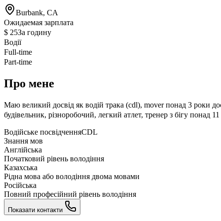
Burbank, CA
Ожидаемая зарплата
$ 25
За годину
Водії
Full-time
Part-time
Про мене
Маю великий досвід як водій трака (cdl), mover понад 3 роки дос
будівельник, різноробочий, легкий атлет, тренер з бігу понад 11 
Водійське посвідчення
CDL
Знання мов
Англійська
Початковий рівень володіння
Казахська
Рідна мова або володіння двома мовами
Російська
Повний професійний рівень володіння
Показати контакти