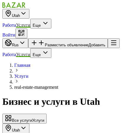
Utah
Работа
Услуги
Еще
Войти
Rus
Разместить объявление
Добавить
Работа
Услуги
Еще
Главная
Услуги
real-estate-management
Бизнес и услуги
в
Utah
Все услуги
Услуги
Utah