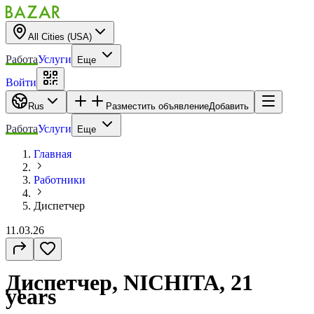
All Cities (USA)
Работа
Услуги
Еще
Войти
Rus
Разместить объявление
Добавить
Работа
Услуги
Еще
Главная
Работники
Диспетчер
11.03.26
Диспетчер, NICHITA, 21
years