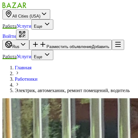
All Cities (USA)
Работа
Услуги
Еще
Войти
Rus
Разместить объявление
Добавить
Работа
Услуги
Еще
Главная
Работники
Электрик, автомеханик, ремонт помещений, водитель