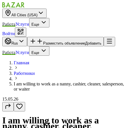
All Cities (USA)
Работа
Услуги
Еще
Войти
Rus
Разместить объявление
Добавить
Работа
Услуги
Еще
Главная
Работники
I am willing to work as a nanny, cashier, cleaner, salesperson,
or waiter
15.05.26
I am willing to work as a
nanny, cashier, cleaner,