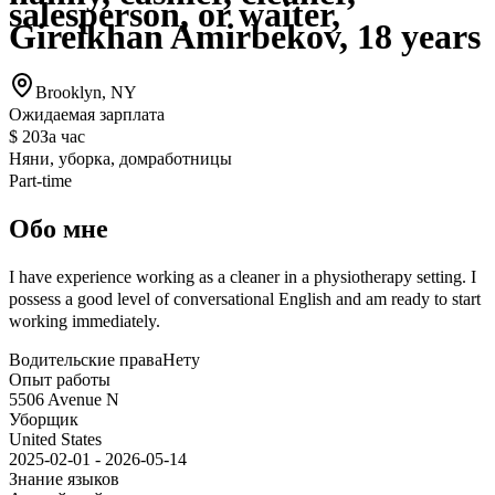
salesperson, or waiter,
Gireikhan Amirbekov, 18 years
Brooklyn, NY
Ожидаемая зарплата
$ 20
За час
Няни, уборка, домработницы
Part-time
Обо мне
I have experience working as a cleaner in a physiotherapy setting. I
possess a good level of conversational English and am ready to start
working immediately.
Водительские права
Нету
Опыт работы
5506 Avenue N
Уборщик
United States
2025-02-01 - 2026-05-14
Знание языков