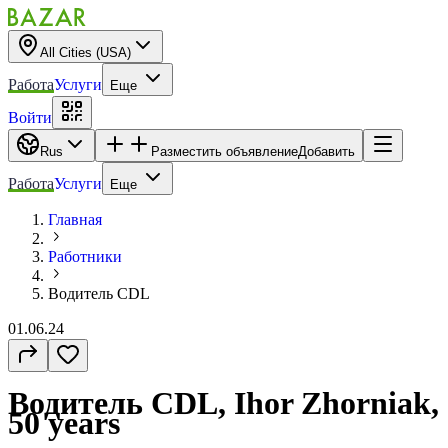
All Cities (USA)
Работа
Услуги
Еще
Войти
Rus
Разместить объявление
Добавить
Работа
Услуги
Еще
Главная
Работники
Водитель CDL
01.06.24
Водитель CDL, Ihor Zhorniak,
50 years