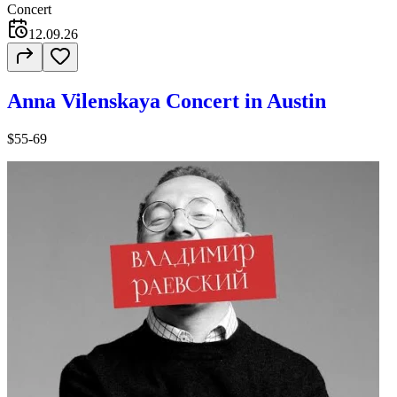
Concert
12.09.26
Anna Vilenskaya Concert in Austin
$55-69