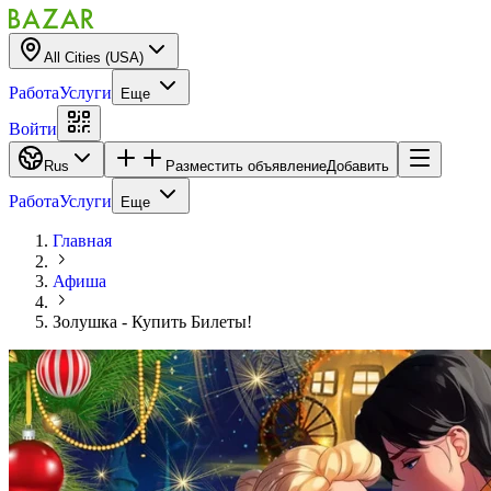
All Cities (USA)
Работа
Услуги
Еще
Войти
Rus
Разместить объявление
Добавить
Работа
Услуги
Еще
Главная
Афиша
Золушка - Купить Билеты!