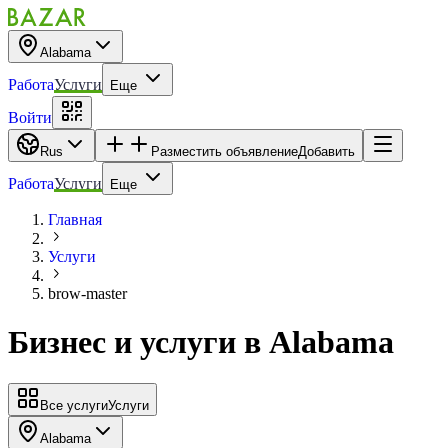
Alabama
Работа
Услуги
Еще
Войти
Rus
Разместить объявление
Добавить
Работа
Услуги
Еще
Главная
Услуги
brow-master
Бизнес и услуги
в
Alabama
Все услуги
Услуги
Alabama