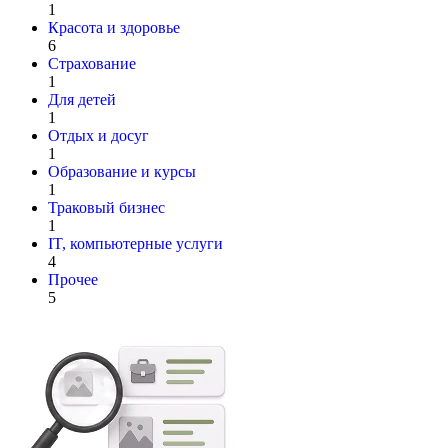
1
Красота и здоровье
6
Страхование
1
Для детей
1
Отдых и досуг
1
Образование и курсы
1
Траковый бизнес
1
IT, компьютерные услуги
4
Прочее
5