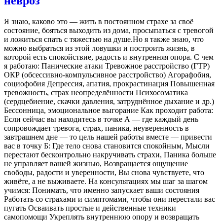
невроз
Я знаю, каково это — жить в постоянном страхе за своё
состояние, бояться выходить из дома, просыпаться с тревогой
и ложиться спать с тяжестью на душе.Но я также знаю, что
можно выбраться из этой ловушки и построить жизнь, в
которой есть спокойствие, радость и внутренняя опора. С чем
я работаю: Панические атаки Тревожное расстройство (ГТР)
ОКР (обсессивно-компульсивное расстройство) Агорафобия,
социофобия Депрессия, апатия, прокрастинация Повышенная
тревожность, страх неопределённости Психосоматика
(сердцебиение, скачки давления, затруднённое дыхание и др.)
Бессонница, эмоциональное выгорание Как проходит работа:
Если сейчас вы находитесь в точке А — где каждый день
сопровождает тревога, страх, паника, неуверенность в
завтрашнем дне — то цель нашей работы вместе — привести
вас в точку Б: Где тело снова становится спокойным, Мысли
перестают бесконтрольно накручивать страхи, Паника больше
не управляет вашей жизнью, Возвращается ощущение
свободы, радости и уверенности, Вы снова чувствуете, что
живёте, а не выживаете. На консультациях мы шаг за шагом
учимся: Понимать, что именно запускает ваши состояния
Работать со страхами и симптомами, чтобы они перестали вас
пугать Осваивать простые и действенные техники
самопомощи Укреплять внутреннюю опору и возвращать