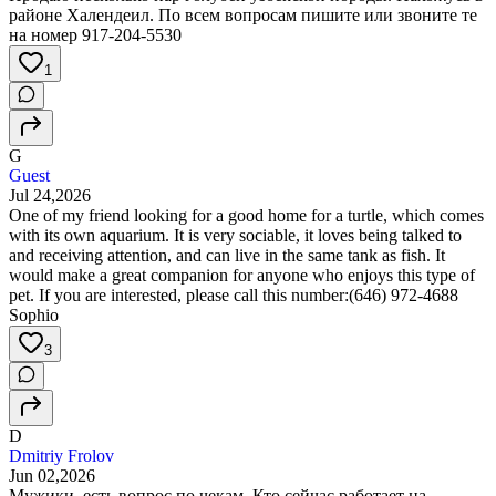
районе Халендеил. По всем вопросам пишите или звоните те
на номер 917-204-5530
1
G
Guest
Jul 24,2026
One of my friend looking for a good home for a turtle, which comes
with its own aquarium. It is very sociable, it loves being talked to
and receiving attention, and can live in the same tank as fish. It
would make a great companion for anyone who enjoys this type of
pet. If you are interested, please call this number:(646) 972-4688
Sophio
3
D
Dmitriy Frolov
Jun 02,2026
Мужики, есть вопрос по чекам. Кто сейчас работает на