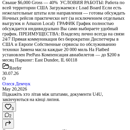
Свыше $6,000 Gross — 40% УСЛОВИЯ РАБОТЫ: Работа по
всей территории США Загружаемся с Load Board Если есть
нежелательные штаты или направления — готовы обсуждать
Ночных рейсов практически нет (за исключением отдельных
выгрузок и Amazon Local) ГРАФИК График полностью
обсуждается индивидуально Вы сами выбираете удобный
график. ПРЕИМУЩЕСТВА: Владелец лично всегда на связи
24/7 Прямая коммуникация без бюрократии Диспетчеры в
США и Европе Собственные сервисы по обслуживанию
техники Замена масла каждые 20 000 миль На Flatbed
установлен PrePass Компенсация авиабилетов — до $200 в
месяц Паркинг: East Dundee, IL 60118
Reefer
30.07.26
О
Олеся Демчук
May 20,2026
Підкажіть хто літав між штатами, документи U4U,
закінчуються на кінці липня.
3
2