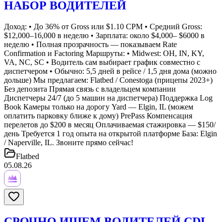
НАБОР ВОДИТЕЛЕЙ
Доход: • До 36% от Gross или $1.10 CPM • Средний Gross:
$12,000–16,000 в неделю • Зарплата: около $4,000– $6000 в
неделю • Полная прозрачность — показываем Rate
Confirmation и Factoring Маршруты: • Midwest: OH, IN, KY,
VA, NC, SC • Водитель сам выбирает график совместно с
диспетчером • Обычно: 5,5 дней в рейсе / 1,5 дня дома (можно
дольше) Мы предлагаем: Flatbed / Conestoga (прицепы 2023+)
Без депозита Прямая связь с владельцем компании
Диспетчеры 24/7 (до 5 машин на диспетчера) Поддержка Log
Book Камеры только на дорогу Yard — Elgin, IL (можем
оплатить парковку ближе к дому) PrePass Компенсация
перелетов до $200 в месяц Оплачиваемая стажировка — $150/
день Требуется 1 год опыта на открытой платформе База: Elgin
/ Naperville, IL. Звоните прямо сейчас!
Flatbed
05.08.26
СРОЧНО ИЩЕМ ВОДИТЕЛЕЙ CDL-