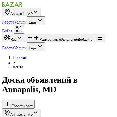
Annapolis, MD
Работа
Услуги
Еще
Войти
Rus
Разместить объявление
Добавить
Работа
Услуги
Еще
Главная
Лента
Доска объявлений
в
Annapolis, MD
Создать пост
Annapolis, MD