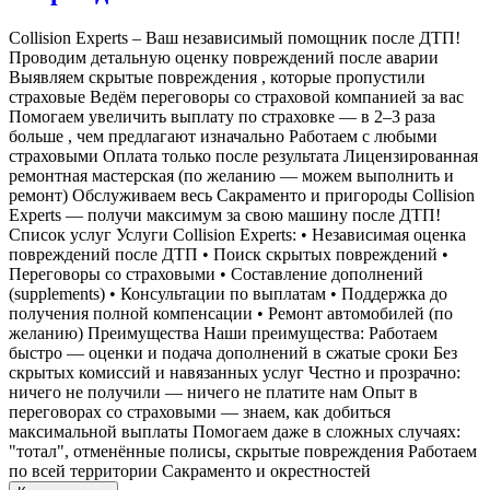
Collision Experts – Ваш независимый помощник после ДТП!
Проводим детальную оценку повреждений после аварии
Выявляем скрытые повреждения , которые пропустили
страховые Ведём переговоры со страховой компанией за вас
Помогаем увеличить выплату по страховке — в 2–3 раза
больше , чем предлагают изначально Работаем с любыми
страховыми Оплата только после результата Лицензированная
ремонтная мастерская (по желанию — можем выполнить и
ремонт) Обслуживаем весь Сакраменто и пригороды Collision
Experts — получи максимум за свою машину после ДТП!
Список услуг Услуги Collision Experts: • Независимая оценка
повреждений после ДТП • Поиск скрытых повреждений •
Переговоры со страховыми • Составление дополнений
(supplements) • Консультации по выплатам • Поддержка до
получения полной компенсации • Ремонт автомобилей (по
желанию) Преимущества Наши преимущества: Работаем
быстро — оценки и подача дополнений в сжатые сроки Без
скрытых комиссий и навязанных услуг Честно и прозрачно:
ничего не получили — ничего не платите нам Опыт в
переговорах со страховыми — знаем, как добиться
максимальной выплаты Помогаем даже в сложных случаях:
"тотал", отменённые полисы, скрытые повреждения Работаем
по всей территории Сакраменто и окрестностей