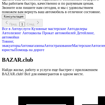
Мы работаем быстро, качественно и по разумным ценам.
Звоните или пишите нам сегодня, и мы с удовольствием
поможем вам вернуть ваш автомобиль в отличное состояние.
Консультация
Пред.
1
След.
Все в
Автоуслуги
Кузовные мастерские
Автодилеры
Автолизинг
Автошколы
Прокат автомобилей
Детейлинг,
автомойки
Товинг,
эвакуаторы
Автомагазины
Автострахование
Мастерские
Автоеле
юристы
Помощь на дороге
BAZAR.club
Найди жилье, работу и услуги еще быстрее с приложением
BAZAR.club! Всё для иммигрантов в одном месте.