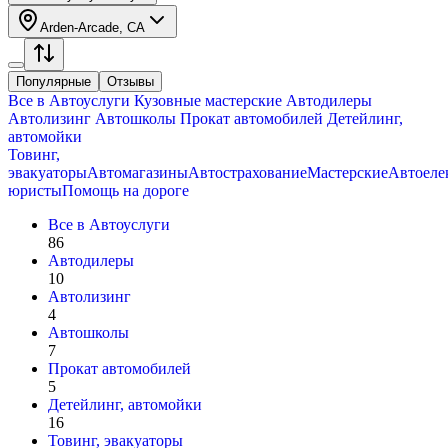
Arden-Arcade, CA
Популярные
Отзывы
Все в
Автоуслуги
Кузовные мастерские
Автодилеры
Автолизинг
Автошколы
Прокат автомобилей
Детейлинг,
автомойки
Товинг,
эвакуаторы
Автомагазины
Автострахование
Мастерские
Автоеле
юристы
Помощь на дороге
Все в
Автоуслуги
86
Автодилеры
10
Автолизинг
4
Автошколы
7
Прокат автомобилей
5
Детейлинг, автомойки
16
Товинг, эвакуаторы