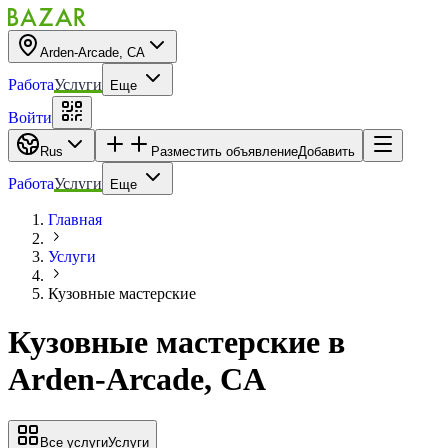
Arden-Arcade, CA
Работа
Услуги
Еще
Войти
Rus
Разместить объявление
Добавить
Работа
Услуги
Еще
Главная
Услуги
Кузовные мастерские
Кузовные мастерские
в
Arden-Arcade, CA
Все услуги
Услуги