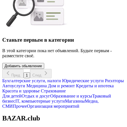
Станьте первым в категории
В этой категории пока нет объявлений. Будьте первым -
разместите своё.
Добавить обьявление
Пред.
1
След.
Бухгалтерские услуги, налоги
Юридические услуги
Риэлторы
Автоуслуги
Медицина
Дом и ремонт
Кредиты и ипотека
Красота и здоровье
Страхование
Для детей
Отдых и досуг
Образование и курсы
Траковый
бизнес
IT, компьютерные услуги
Магазины
Медиа,
СМИ
Прочее
Организация мероприятий
BAZAR.club