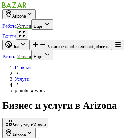
Arizona
Работа
Услуги
Еще
Войти
Rus
Разместить объявление
Добавить
Работа
Услуги
Еще
Главная
Услуги
plumbing-work
Бизнес и услуги
в
Arizona
Все услуги
Услуги
Arizona