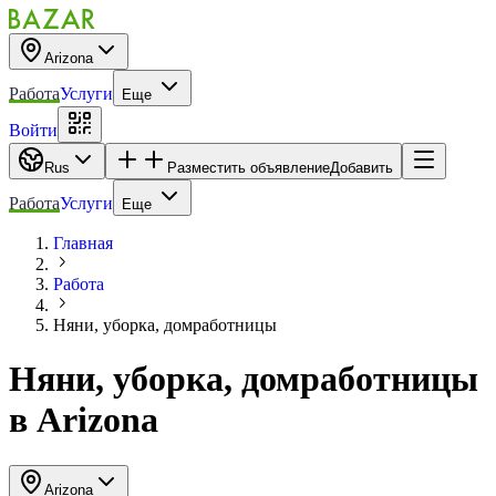
Arizona
Работа
Услуги
Еще
Войти
Rus
Разместить объявление
Добавить
Работа
Услуги
Еще
Главная
Работа
Няни, уборка, домработницы
Няни, уборка, домработницы
в
Arizona
Arizona