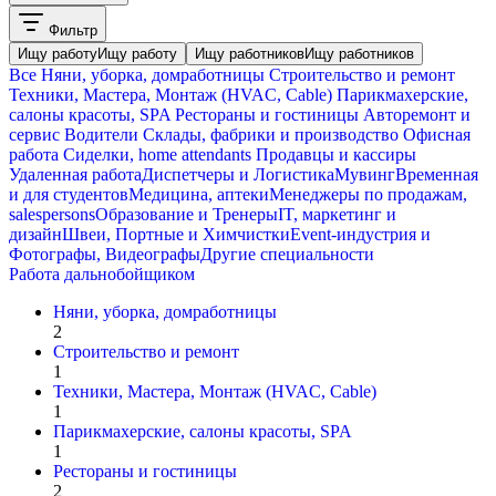
Фильтр
Ищу работу
Ищу работу
Ищу работников
Ищу работников
Все
Няни, уборка, домработницы
Строительство и ремонт
Техники, Мастера, Монтаж (HVAC, Cable)
Парикмахерские,
салоны красоты, SPA
Рестораны и гостиницы
Авторемонт и
cервис
Водители
Склады, фабрики и производство
Офисная
работа
Сиделки, home attendants
Продавцы и кассиры
Удаленная работа
Диспетчеры и Логистика
Мувинг
Временная
и для студентов
Медицина, аптеки
Менеджеры по продажам,
salespersons
Образование и Тренеры
IT, маркетинг и
дизайн
Швеи, Портные и Химчистки
Event-индустрия и
Фотографы, Видеографы
Другие специальности
Работа дальнобойщиком
Няни, уборка, домработницы
2
Строительство и ремонт
1
Техники, Мастера, Монтаж (HVAC, Cable)
1
Парикмахерские, салоны красоты, SPA
1
Рестораны и гостиницы
2