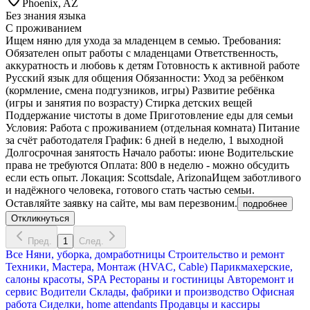
Phoenix, AZ
Без знания языка
С проживанием
Ищем няню для ухода за младенцем в семью. Требования:
Обязателен опыт работы с младенцами Ответственность,
аккуратность и любовь к детям Готовность к активной работе
Русский язык для общения Обязанности: Уход за ребёнком
(кормление, смена подгузников, игры) Развитие ребёнка
(игры и занятия по возрасту) Стирка детских вещей
Поддержание чистоты в доме Приготовление еды для семьи
Условия: Работа с проживанием (отдельная комната) Питание
за счёт работодателя График: 6 дней в неделю, 1 выходной
Долгосрочная занятость Начало работы: июне Водительские
права не требуются Оплата: 800 в неделю - можно обсудить
если есть опыт. Локация: Scottsdale, ArizonaИщем заботливого
и надёжного человека, готового стать частью семьи.
Оставляйте заявку на сайте, мы вам перезвоним.
подробнее
Откликнуться
Пред.
1
След.
Все
Няни, уборка, домработницы
Строительство и ремонт
Техники, Мастера, Монтаж (HVAC, Cable)
Парикмахерские,
салоны красоты, SPA
Рестораны и гостиницы
Авторемонт и
cервис
Водители
Склады, фабрики и производство
Офисная
работа
Сиделки, home attendants
Продавцы и кассиры