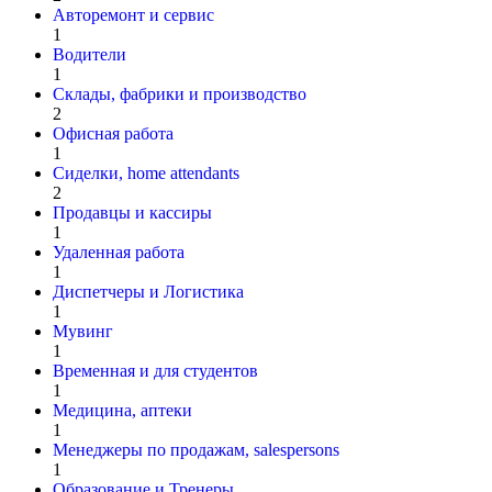
Авторемонт и cервис
1
Водители
1
Склады, фабрики и производство
2
Офисная работа
1
Сиделки, home attendants
2
Продавцы и кассиры
1
Удаленная работа
1
Диспетчеры и Логистика
1
Мувинг
1
Временная и для студентов
1
Медицина, аптеки
1
Менеджеры по продажам, salespersons
1
Образование и Тренеры