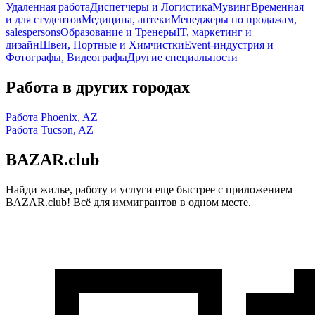
Удаленная работа
Диспетчеры и Логистика
Мувинг
Временная
и для студентов
Медицина, аптеки
Менеджеры по продажам,
salespersons
Образование и Тренеры
IT, маркетинг и
дизайн
Швеи, Портные и Химчистки
Event-индустрия и
Фотографы, Видеографы
Другие специальности
Работа в других городах
Работа Phoenix, AZ
Работа Tucson, AZ
BAZAR.club
Найди жилье, работу и услуги еще быстрее с приложением
BAZAR.club! Всё для иммигрантов в одном месте.