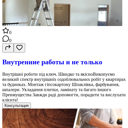
0
0
Внутренние работы и не только
Внутрішні роботи під ключ. Швидко та якісноВиконуємо
великий спектр внутрішніх оздоблювальних робіт у квартирах
та будинках. Монтаж гіпсокартону Шпаклівка, фарбування,
шпалери. Укладання плитки, ламінату та багато іншого
Преимущества Завжди раді допомогти, порадити та вислухати
клієнта!
Консультация