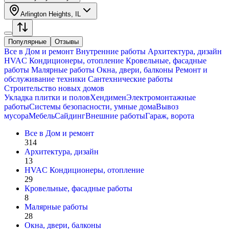
Arlington Heights, IL
Популярные
Отзывы
Все в
Дом и ремонт
Внутренние работы
Архитектура, дизайн
HVAC Кондиционеры, oтопление
Кровельные, фасадные
работы
Малярные работы
Окна, двери, балконы
Ремонт и
обслуживание техники
Сантехнические работы
Строительство новых домов
Укладка плитки и полов
Хендимен
Электромонтажные
работы
Системы безопасности, умные дома
Вывоз
мусора
Мебель
Сайдинг
Внешние работы
Гараж, ворота
Все в
Дом и ремонт
314
Архитектура, дизайн
13
HVAC Кондиционеры, oтопление
29
Кровельные, фасадные работы
8
Малярные работы
28
Окна, двери, балконы