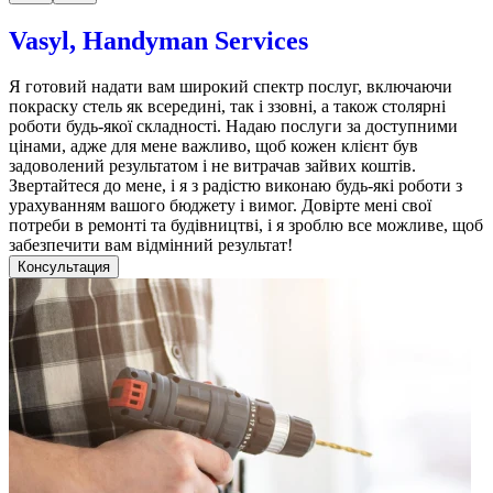
Vasyl, Handyman Services
Я готовий надати вам широкий спектр послуг, включаючи
покраску стель як всередині, так і ззовні, а також столярні
роботи будь-якої складності. Надаю послуги за доступними
цінами, адже для мене важливо, щоб кожен клієнт був
задоволений результатом і не витрачав зайвих коштів.
Звертайтеся до мене, і я з радістю виконаю будь-які роботи з
урахуванням вашого бюджету і вимог. Довірте мені свої
потреби в ремонті та будівництві, і я зроблю все можливе, щоб
забезпечити вам відмінний результат!
Консультация