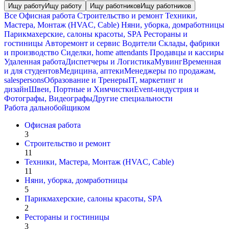
Ищу работу
Ищу работу
Ищу работников
Ищу работников
Все
Офисная работа
Строительство и ремонт
Техники,
Мастера, Монтаж (HVAC, Cable)
Няни, уборка, домработницы
Парикмахерские, салоны красоты, SPA
Рестораны и
гостиницы
Авторемонт и cервис
Водители
Склады, фабрики
и производство
Сиделки, home attendants
Продавцы и кассиры
Удаленная работа
Диспетчеры и Логистика
Мувинг
Временная
и для студентов
Медицина, аптеки
Менеджеры по продажам,
salespersons
Образование и Тренеры
IT, маркетинг и
дизайн
Швеи, Портные и Химчистки
Event-индустрия и
Фотографы, Видеографы
Другие специальности
Работа дальнобойщиком
Офисная работа
3
Строительство и ремонт
11
Техники, Мастера, Монтаж (HVAC, Cable)
11
Няни, уборка, домработницы
5
Парикмахерские, салоны красоты, SPA
2
Рестораны и гостиницы
3