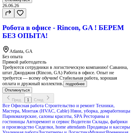
26.06.26
Робота в офисе - Rincon, GA ! БЕРЕМ
БЕЗ ОПЫТА!
Atlanta, GA
Без опыта
Прямой работодатель
Требуются сотрудники в логистическую компанию! Саванна,
штат Джорджия (Rincon, GA) Работа в офисе. Опыт не
требуется — всему обучим! Стабильная работа, хорошая
оплата и дружный коллектив.
подробнее
Откликнуться
Пред.
1
След.
Все
Офисная работа
Строительство и ремонт
Техники,
Мастера, Монтаж (HVAC, Cable)
Няни, уборка, домработницы
Парикмахерские, салоны красоты, SPA
Рестораны и
гостиницы
Авторемонт и cервис
Водители
Склады, фабрики
и производство
Сиделки, home attendants
Продавцы и кассиры
Удаленная работа
Диспетчеры и Логистика
Мувинг
Временная