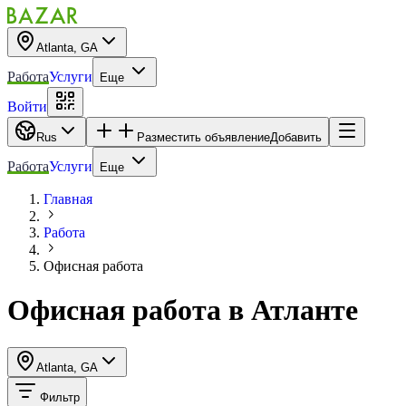
Atlanta, GA
Работа
Услуги
Еще
Войти
Rus
Разместить объявление
Добавить
Работа
Услуги
Еще
Главная
Работа
Офисная работа
Офисная работа в Атланте
Atlanta, GA
Фильтр