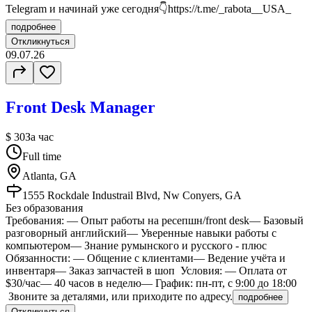
Telegram и начинай уже сегодня👇https://t.me/_rabota__USA_
подробнее
Откликнуться
09.07.26
Front Desk Manager
$ 30
За час
Full time
Atlanta, GA
1555 Rockdale Industrail Blvd, Nw Conyers, GA
Без образования
Требования: — Опыт работы на ресепшн/front desk— Базовый
разговорный английский— Уверенные навыки работы с
компьютером— Знание румынского и русского - плюс
Обязанности: — Общение с клиентами— Ведение учёта и
инвентаря— Заказ запчастей в шоп Условия: — Оплата от
$30/час— 40 часов в неделю— График: пн-пт, с 9:00 до 18:00
Звоните за деталями, или приходите по адресу.
подробнее
Откликнуться