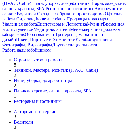
(HVAC, Cable)
Няни, уборка, домработницы
Парикмахерские,
салоны красоты, SPA
Рестораны и гостиницы
Авторемонт и
cервис
Водители
Склады, фабрики и производство
Офисная
работа
Сиделки, home attendants
Продавцы и кассиры
Удаленная работа
Диспетчеры и Логистика
Мувинг
Временная
и для студентов
Медицина, аптеки
Менеджеры по продажам,
salespersons
Образование и Тренеры
IT, маркетинг и
дизайн
Швеи, Портные и Химчистки
Event-индустрия и
Фотографы, Видеографы
Другие специальности
Работа дальнобойщиком
Строительство и ремонт
5
Техники, Мастера, Монтаж (HVAC, Cable)
2
Няни, уборка, домработницы
2
Парикмахерские, салоны красоты, SPA
1
Рестораны и гостиницы
1
Авторемонт и cервис
3
Водители
3