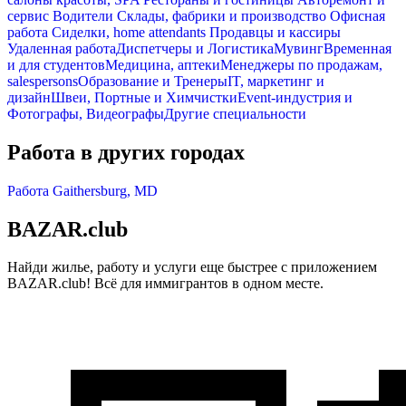
cервис
Водители
Склады, фабрики и производство
Офисная
работа
Сиделки, home attendants
Продавцы и кассиры
Удаленная работа
Диспетчеры и Логистика
Мувинг
Временная
и для студентов
Медицина, аптеки
Менеджеры по продажам,
salespersons
Образование и Тренеры
IT, маркетинг и
дизайн
Швеи, Портные и Химчистки
Event-индустрия и
Фотографы, Видеографы
Другие специальности
Работа в других городах
Работа Gaithersburg, MD
BAZAR.club
Найди жилье, работу и услуги еще быстрее с приложением
BAZAR.club! Всё для иммигрантов в одном месте.