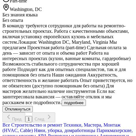
Part-time
Washington, DC
Без знания языка
Без опыта
В команду требуются сотрудники для работы на ремонтно-
строительных проектах. Работа с качественными объектами,
включая установку европейских кухонь и мебельных
систем.Локация: Washington DC, Maryland, Virginia Мы
предлагаем Проектная работа (part-time) Сдельная оплата за
день — зависит от опыта и объема работ Работа на
интересных проектах (кухни, ванные комнаты, гардеробные)
Возможность стабильного сотрудничества при хорошей
работе Подходит как для опытных специалистов, так и для
помощников без опыта Наши ожидания Аккуратность,
ответственность и желание работать Опыт приветствуется, но
не обязателен (доступно помощникам без опыта) Для
мастеров желательно наличие инструментов Если вас
заинтересовала вакансия — оставляйте отклик и мы
расскажем все подробности.
подробнее
Откликнуться
Пред.
1
След.
Все
Строительство и ремонт
Техники, Мастера, Монтаж
(HVAC, Cable)
Няни, уборка, домработницы
Парикмахерские,
салоны красоты, SPA
Рестораны и гостиницы
Авторемонт и