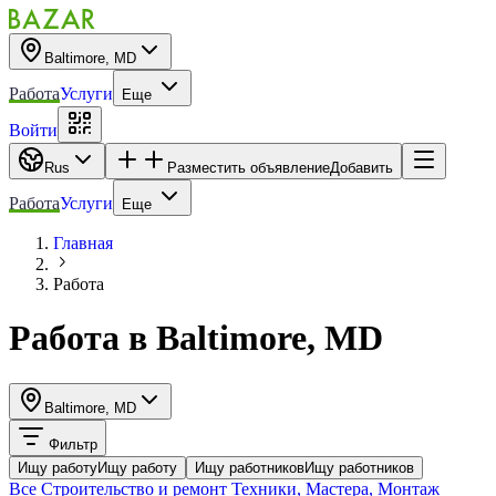
Baltimore, MD
Работа
Услуги
Еще
Войти
Rus
Разместить объявление
Добавить
Работа
Услуги
Еще
Главная
Работа
Работа
в
Baltimore, MD
Baltimore, MD
Фильтр
Ищу работу
Ищу работу
Ищу работников
Ищу работников
Все
Строительство и ремонт
Техники, Мастера, Монтаж