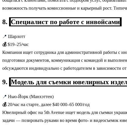
общаться с клиентами, помогать с подбором услуг, обрабатыва
возможность получать комиссионные и карьерный рост. Типичны
8.
Специалист по работе с инвойсами
📍
Шарлотт
💰
$19–25/час
Компания ищет сотрудника для административной работы с инв
подготовки документов, коммуникация с командой и выполнен
обсуждаются индивидуально с работодателем в зависимости от 
9.
Модель для съемки ювелирных издел
📍
Нью-Йорк (Манхэттен)
💰
20/час на старте, далее $40 000–65 000/год
Ювелирный офис на 5th Avenue ищет модель для съемки украшен
задачи — позировать руками во время фото- и видеосъемок юве