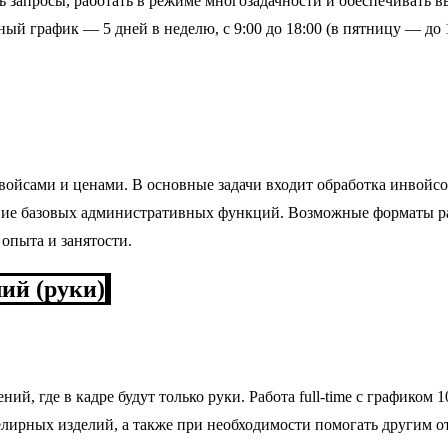
ть запросы, работать в режиме многозадачности и обеспечивать 
й график — 5 дней в неделю, с 9:00 до 18:00 (в пятницу — до 1
ойсами и ценами. В основные задачи входит обработка инвойсов
ие базовых административных функций. Возможные форматы раб
опыта и занятости.
ий (руки)
ий, где в кадре будут только руки. Работа full-time с график
лирных изделий, а также при необходимости помогать другим от