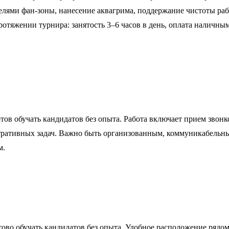
ителями фан-зоны, нанесение аквагрима, поддержание чистоты р
а протяжении турнира: занятость 3–6 часов в день, оплата налич
ов обучать кандидатов без опыта. Работа включает прием звонко
тративных задач. Важно быть организованным, коммуникабельным
м.
отово обучать кандидатов без опыта. Удобное расположение ряд