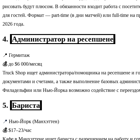
рисовать будут плюсом. В обязанности входит работа с посет
для гостей. Формат — part-time (в дни матчей) или full-time н
2026 года.
4.
Администратор на ресепшене
📍 Гермитаж
💰
до $6 000/месяц
Truck Shop ищет администратора/помощника на ресепшене и гот
документами и счетами, а также выполнение базовых админис
Филадельфии или Нью-Йорка возможно содействие с переездо
5.
Бариста
📍
Нью-Йорк (Манхэттен)
💰
$17–23/час
Кафе в Манхэттене ищет бариста с разрешением на работу и г